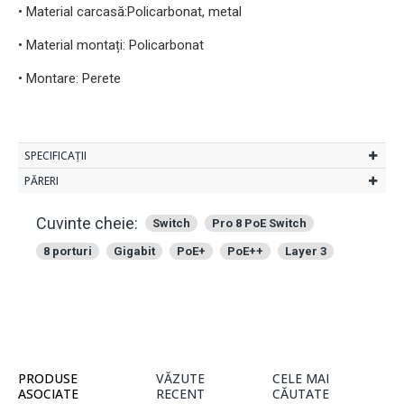
• Material carcasă:Policarbonat, metal
• Material montați: Policarbonat
• Montare: Perete
SPECIFICAȚII
PĂRERI
Cuvinte cheie:
Switch
Pro 8 PoE Switch
8 porturi
Gigabit
PoE+
PoE++
Layer 3
PRODUSE
VĂZUTE
CELE MAI
ASOCIATE
RECENT
CĂUTATE