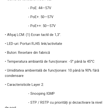
- PoE: 44—57V
- PoE+: 50—57V
- PoE++: 50—57V
• Afișaj LCM: (1) Ecran tactil de 1,3".
• LED-uri: Porturi RJ45: link/activitate
• Buton: Resetare din fabrică
• Temperatura ambiantă de funcționare: -5° până la 45°C
• Umiditatea ambientală de funcționare: 10 până la 90% fără
condensare
• Caracteristicile Layer 2:
- Snooping IGMP
- STP / RSTP cu priorități și dezactivare la nivel
de port