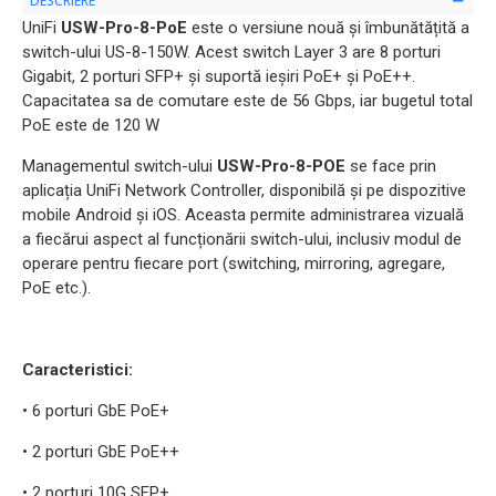
DESCRIERE
UniFi
USW-Pro-8-PoE
este o versiune nouă și îmbunătățită a
switch-ului US-8-150W. Acest switch Layer 3 are 8 porturi
Gigabit, 2 porturi SFP+ și suportă ieșiri PoE+ și PoE++.
Capacitatea sa de comutare este de 56 Gbps, iar bugetul total
PoE este de 120 W
Managementul switch-ului
USW-Pro-8-POE
se face prin
aplicația UniFi Network Controller, disponibilă și pe dispozitive
mobile Android și iOS. Aceasta permite administrarea vizuală
a fiecărui aspect al funcționării switch-ului, inclusiv modul de
operare pentru fiecare port (switching, mirroring, agregare,
PoE etc.).
Caracteristici:
• 6 porturi GbE PoE+
• 2 porturi GbE PoE++
• 2 porturi 10G SFP+