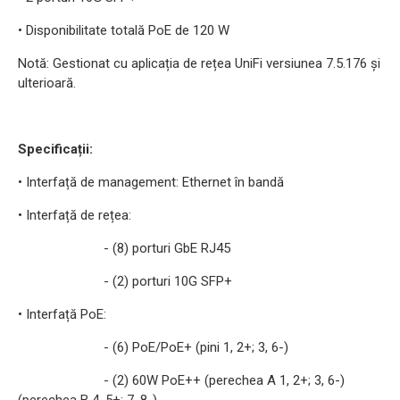
• Disponibilitate totală PoE de 120 W
Notă: Gestionat cu aplicația de rețea UniFi versiunea 7.5.176 și
ulterioară.
Specificații:
• Interfață de management: Ethernet în bandă
• Interfață de rețea:
- (8) porturi GbE RJ45
- (2) porturi 10G SFP+
• Interfață PoE:
- (6) PoE/PoE+ (pini 1, 2+; 3, 6-)
- (2) 60W PoE++ (perechea A 1, 2+; 3, 6-)