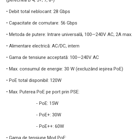
(perechea B 4, 5+; 7, 8-)
• Debit total neblocant: 28 Gbps
• Capacitate de comutare: 56 Gbps
• Metoda de putere: Intrare universală, 100—240V AC, 2A max.
• Alimentare electrică: AC/DC, intern
• Gama de tensiune acceptată: 100—240V AC
• Max. consumul de energie: 30 W (excluzând ieșirea PoE)
• PoE total disponibil: 120W
• Max. Puterea PoE pe port prin PSE:
- PoE: 15W
- PoE+: 30W
- PoE++: 60W
• Gama de tensiune Mod PoE: