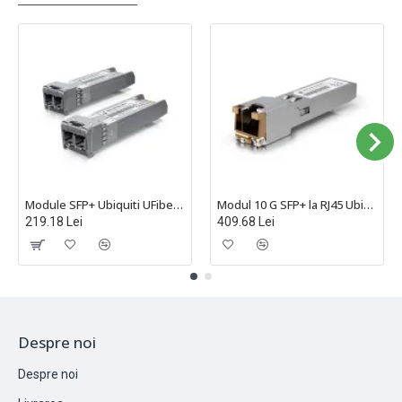
Module SFP+ Ubiquiti UFiber, multi-mode, conector LC, TX:850nm, RX:850nm, 300m, 10Gbps - UACC-OM-MM-10G-D-2
Modul 10 G SFP+ la RJ45 Ubiquiti - UACC-CM-RJ45-10G
219.18 Lei
409.68 Lei
Despre noi
Despre noi