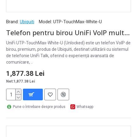
Brand:
Ubiquiti
Model:
UTP-TouchMax-White-U
Telefon pentru birou UniFi VoIP multi-touch Bluetooth NFC WiFi Cameră PoE+ Unlocked, UTP-TouchMax-White-U
UniFi UTP-TouchMax-White-U (Unlocked) este un telefon VoIP de
birou, premium, produs de Ubiquiti, destinat utilizării cu sistemul
de telefonie UniFi Talk, oferind o experiență avansată de
comunicare, ..
1,877.38 Lei
Net:1,877.38 Lei
Pune o întrebare despre produs
Whatsapp