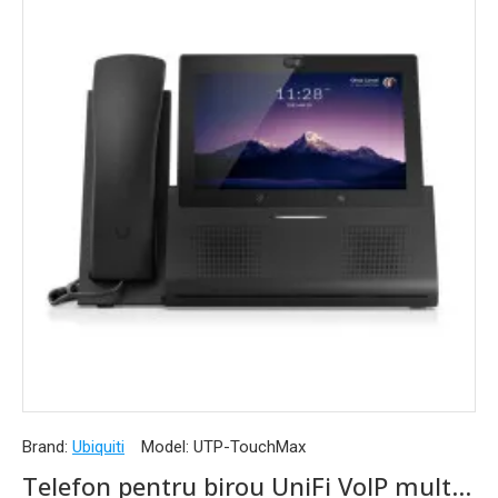
Brand:
Ubiquiti
Model:
UTP-TouchMax
Telefon pentru birou UniFi VoIP multi-touch Bluetooth NFC WiFi Cameră PoE+, UTP-TouchMax