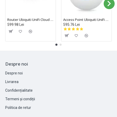
Router Ubiquiti UniFi Cloud Gateway IDS/IPS, Multi-WAN, Cloud Gateway Ultra - UCG-Ultra
Access Point Ubiquiti UniFi Wi-Fi 6, Gigabit, Standard WiFi: 802.11 a/b/g/n/ac/ax, U6-PLUS
599.98 Lei
595.76 Lei
Despre noi
Despre noi
Livrarea
Confidențialitate
Termeni și condiții
Politica de retur