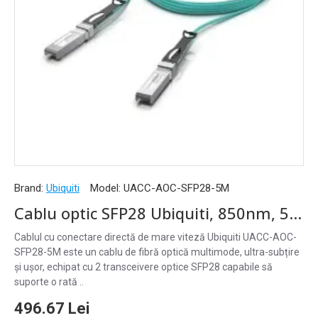
Brand:
Ubiquiti
Model:
UACC-AOC-SFP28-5M
Cablu optic SFP28 Ubiquiti, 850nm, 5m, aqua - UACC-AOC-SFP28-5M
Cablul cu conectare directă de mare viteză Ubiquiti UACC-AOC-
SFP28-5M este un cablu de fibră optică multimode, ultra-subțire
și ușor, echipat cu 2 transceivere optice SFP28 capabile să
suporte o rată ..
496.67 Lei