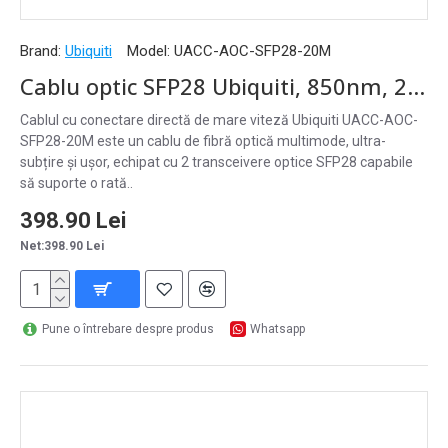
Brand:
Ubiquiti
Model:
UACC-AOC-SFP28-20M
Cablu optic SFP28 Ubiquiti, 850nm, 20m, aqua - UACC-AOC-SFP28-20M
Cablul cu conectare directă de mare viteză Ubiquiti UACC-AOC-
SFP28-20M este un cablu de fibră optică multimode, ultra-
subțire și ușor, echipat cu 2 transceivere optice SFP28 capabile
să suporte o rată..
398.90 Lei
Net:398.90 Lei
Pune o întrebare despre produs
Whatsapp