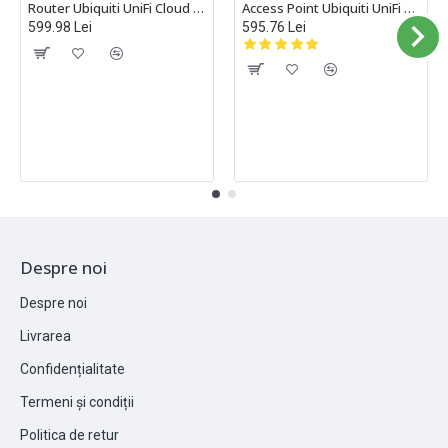
Router Ubiquiti UniFi Cloud Gateway IDS/IPS, Multi-WAN, Cloud Gateway Ultra - UCG-Ultra
Access Point Ubiquiti UniFi Wi-Fi 6, Gigabit, Standard WiFi: 802.11 a/b/g/n/ac/ax, U6-PLUS
599.98 Lei
595.76 Lei
Despre noi
Despre noi
Livrarea
Confidențialitate
Termeni și condiții
Politica de retur