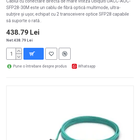
Cablul cu conectare directă de mare viteză Ubiquiti UACC-AOC-
SFP28-30M este un cablu de fibră optică multimode, ultra-
subțire și ușor, echipat cu 2 transceivere optice SFP28 capabile
să suporte o rată..
438.79 Lei
Net:438.79 Lei
Pune o întrebare despre produs
Whatsapp