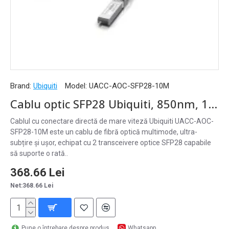
Brand:
Ubiquiti
Model:
UACC-AOC-SFP28-10M
Cablu optic SFP28 Ubiquiti, 850nm, 10m, aqua - UACC-AOC-SFP28-10M
Cablul cu conectare directă de mare viteză Ubiquiti UACC-AOC-
SFP28-10M este un cablu de fibră optică multimode, ultra-
subțire și ușor, echipat cu 2 transceivere optice SFP28 capabile
să suporte o rată..
368.66 Lei
Net:368.66 Lei
Pune o întrebare despre produs
Whatsapp