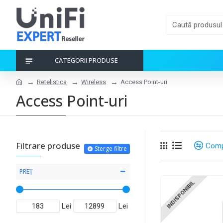
CATEGORII PRODUSE
Retelistica
Wireless
Access Point-uri
Access Point-uri
Filtrare produse
Comp
Sterge filtre
PREȚ
INDISPONIBIL
Lei
Lei