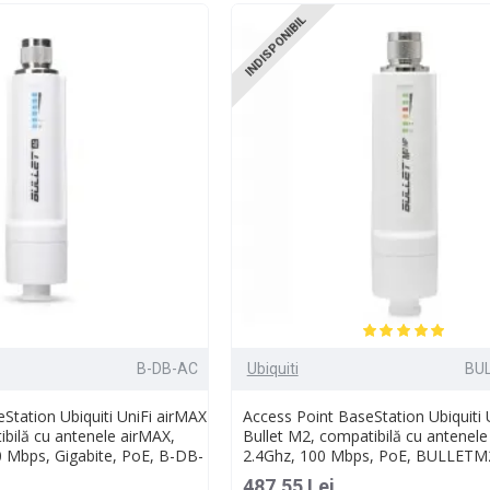
INDISPONIBIL
B-DB-AC
Ubiquiti
BU
Station Ubiquiti UniFi airMAX
Access Point BaseStation Ubiquiti 
ibilă cu antenele airMAX,
Bullet M2, compatibilă cu antenele
0 Mbps, Gigabite, PoE, B-DB-
2.4Ghz, 100 Mbps, PoE, BULLETM
487.55 Lei