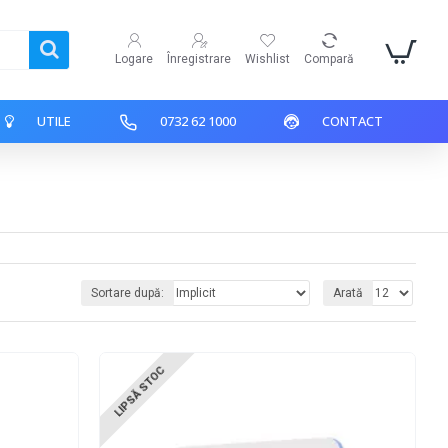
Logare
Înregistrare
Wishlist
Compară
UTILE
0732 62 1000
CONTACT
Sortare după:
Arată
LIPSĂ STOC