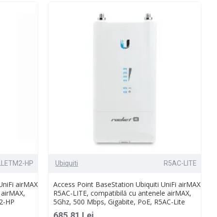
LLETM2-HP
Ubiquiti
R5AC-LITE
UniFi airMAX
Access Point BaseStation Ubiquiti UniFi airMAX
 airMAX,
R5AC-LITE, compatibilă cu antenele airMAX,
2-HP
5Ghz, 500 Mbps, Gigabite, PoE, R5AC-Lite
685.81 Lei