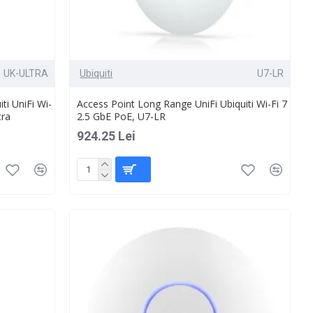
UK-ULTRA
Ubiquiti
U7-LR
ti UniFi Wi-
Access Point Long Range UniFi Ubiquiti Wi-Fi 7
tra
2.5 GbE PoE, U7-LR
924.25 Lei