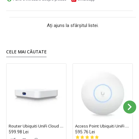
Ați ajuns la sfârșitul listei.
CELE MAI CĂUTATE
Router Ubiquiti UniFi Cloud Gateway IDS/IPS, Multi-WAN, Cloud Gateway Ultra - UCG-Ultra
Access Point Ubiquiti UniFi Wi-Fi 6, Gigabit, Standard WiFi: 802.11 a/b/g/n/ac/ax, U6-PLUS
599.98 Lei
595.76 Lei