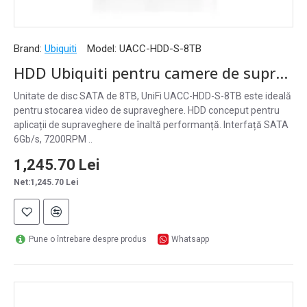
Brand:
Ubiquiti
Model:
UACC-HDD-S-8TB
HDD Ubiquiti pentru camere de supraveghere, 8TB, 3.5", SATA, UniFi - UACC-HDD-S-8TB
Unitate de disc SATA de 8TB, UniFi UACC-HDD-S-8TB este ideală
pentru stocarea video de supraveghere. HDD conceput pentru
aplicații de supraveghere de înaltă performanță. Interfață SATA
6Gb/s, 7200RPM ..
1,245.70 Lei
Net:1,245.70 Lei
Pune o întrebare despre produs
Whatsapp