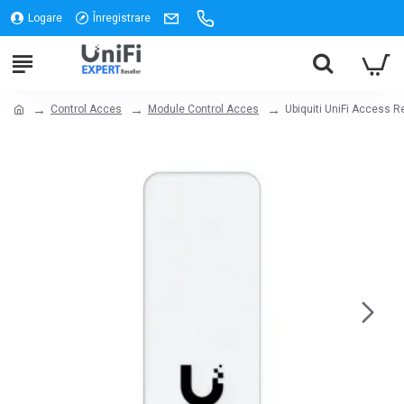
Logare
Înregistrare
Control Acces
Module Control Acces
Ubiquiti UniFi Access R