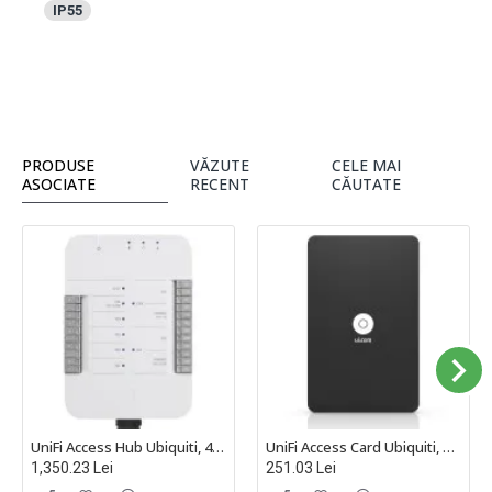
IP55
PRODUSE
VĂZUTE
CELE MAI
ASOCIATE
RECENT
CĂUTATE
UniFi Access Hub Ubiquiti, 4 Porturi Gigabit, Alimentare PoE++, UA-Hub
UniFi Access Card Ubiquiti, NFC, Pachet de 20 de Bucăți - UA-Card
1,350.23 Lei
251.03 Lei