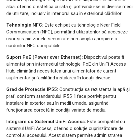
albă, oferind o estetică curată și potrivindu-se în diverse medii
de utilizare, inclusiv în interiorul sau în exteriorul clădirilor.
Tehnologie NFC:
Este echipat cu tehnologie Near Field
Communication (NFC), permițând utilizatorilor să acceseze
ușor și rapid zonele securizate prin simpla apropiere a
cardurilor NFC compatibile.
Suport PoE (Power over Ethernet):
Dispozitivul poate fi
alimentat prin intermediul tehnologiei PoE din UniFi Access
Hub, eliminând necesitatea unui alimentator de curent
suplimentar și facilitând instalarea în locații diverse.
Grad de Protecție IP55:
Construcția sa rezistentă la apă și
praf, conform standardului IP55, îl face potrivit pentru
instalare în exterior sau în medii umede, asigurând
funcționarea corectă în condiții variate de mediu.
Integrare cu Sistemul UniFi Access:
Este compatibil cu
sistemul UniFi Access, oferind o soluție cuprinzătoare de
control al accesului. Acest sistem permite administrarea