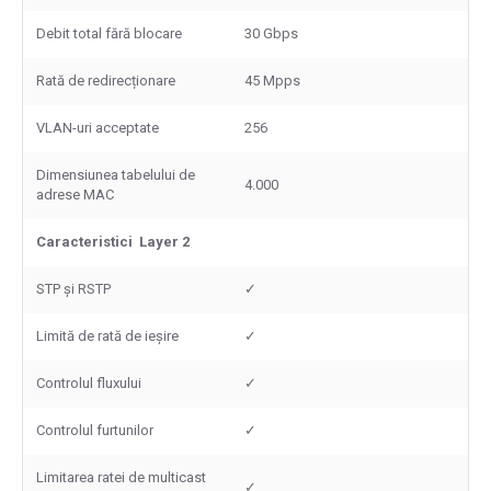
Debit total fără blocare
30 Gbps
Rată de redirecționare
45 Mpps
VLAN-uri acceptate
256
Dimensiunea tabelului de
4.000
adrese MAC
Caracteristici Layer 2
STP și RSTP
✓
Limită de rată de ieșire
✓
Controlul fluxului
✓
Controlul furtunilor
✓
Limitarea ratei de multicast
✓