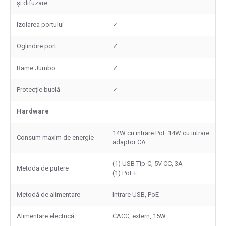
și difuzare
Izolarea portului
✓
Oglindire port
✓
Rame Jumbo
✓
Protecție buclă
✓
Hardware
14W cu intrare PoE 14W cu intrare
Consum maxim de energie
adaptor CA
(1) USB Tip-C, 5V CC, 3A
Metoda de putere
(1) PoE+
Metodă de alimentare
Intrare USB, PoE
Alimentare electrică
CACC, extern, 15W