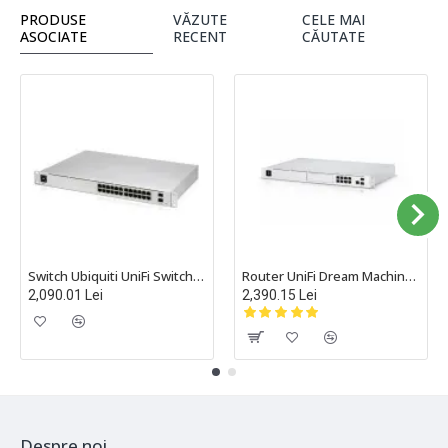
PRODUSE
VĂZUTE
CELE MAI
ASOCIATE
RECENT
CĂUTATE
Switch Ubiquiti UniFi Switch PRO cu 24 porturi Gigabit, 2xSFP+, managed, rackabil - USW-PRO-24
Router UniFi Dream Machine Pro Ubiquiti, rackabil 1U - UDM-Pro
2,090.01 Lei
2,390.15 Lei
Despre noi