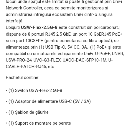
locuri unde spațiul este limitat și poate fi gestionat prin UniFi
Network Controller, ceea ce permite monitorizarea și
administrarea întregului ecosistem UniFi dintr-o singură
interfață.
Ubiquiti
USW-Flex-2.5G-8
este construit din policarbonat,
dispune de 8 porturi RJ45 2,5 GbE, un port 10 GbERJ45 PoE+
si un port 10GSFP+ (pentru conectarea cu fibra optică), se
alimenteaza prin (1) USB Tip-C, 5V CC, 3A, (1) PoE+ și este
compatibil cu urmatoarele echipamente UniFi: U-PoE+, UNVR,
USW-PRO-24, UVC-G3-FLEX, UACC-DAC-SFP10-1M, U-
CABLE-PATCH-RJ45, etc
Pachetul contine:
• (1) Switch USW-Flex-2.5G-8
• (1) Adaptor de alimentare USB-C (5V / 3A)
• (1) Șablon de găurire
• (1) Suport de montare pe perete