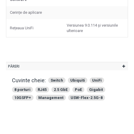
Cerințe de aplicare
Versiunea 9.0.114 și versiunile
Rețeaua UniFi
ulterioare
PĂRERI
Cuvinte cheie:
Switch
Ubiquiti
UniFi
8 porturi
RJ45
2.5 GbE
PoE
Gigabit
10GSFP+
Management
USW-Flex-2.5G-8