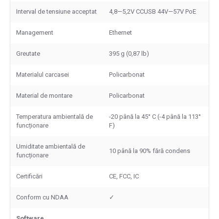
Interval de tensiune acceptat
4,8—5,2V CCUSB 44V—57V PoE
Management
Ethernet
Greutate
395 g (0,87 lb)
Materialul carcasei
Policarbonat
Material de montare
Policarbonat
Temperatura ambientală de
-20 până la 45° C (-4 până la 113°
funcționare
F)
Umiditate ambientală de
10 până la 90% fără condens
funcționare
Certificări
CE, FCC, IC
Conform cu NDAA
✓
Software