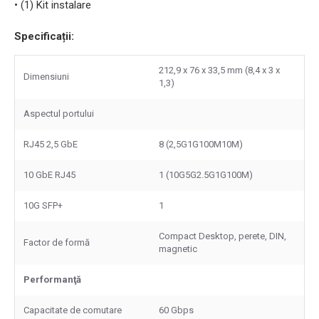
• (1) Kit instalare
Specificații:
212,9 x 76 x 33,5 mm (8,4 x 3 x
Dimensiuni
1,3)
Aspectul portului
RJ45 2,5 GbE
8 (2,5G1G100M10M)
10 GbE RJ45
1 (10G5G2.5G1G100M)
10G SFP+
1
Compact Desktop, perete, DIN,
Factor de formă
magnetic
Performanţă
Capacitate de comutare
60 Gbps