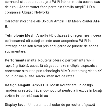
semnalul și acoperirea rețelei Wi-Fi într-un mediu casnic sau
de birou. Acest router face parte din familia AmpliFi HD a
companiei Ubiquiti Networks.
Caracteristici cheie ale Ubiquiti AmpliFi HD Mesh Router
AFi-
R:
Tehnologie Mesh:
AmpliFi HD utilizează o rețea mesh, ceea
ce înseamnă că puteți extinde ușor acoperirea Wi-Fi în
întreaga casă sau birou prin adăugarea de puncte de acces
suplimentare.
Performanță înaltă:
Routerul oferă o performanță Wi-Fi
rapidă și fiabilă, capabilă să gestioneze multiple dispozitive
conectate simultan prin tehnologia MIMO, streaming video 4K,
jocuri online și alte sarcini intensive de rețea.
Design elegant:
AmpliFi HD Mesh Router are un design
modern și estetic, făcându-l potrivit pentru a fi expus în locații
vizibile în locuință sau birou.
Display tactil:
Un ecran tactil color de pe router afișează