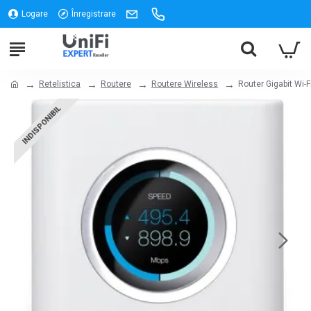
Logare
Înregistrare
Retelistica
Routere
Routere Wireless
Router Gigabit Wi-F
INDISPONIBIL