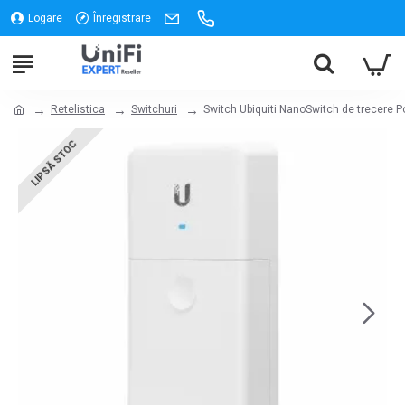
Logare
Înregistrare
Retelistica
Switchuri
Switch Ubiquiti NanoSwitch de trecere Po
LIPSĂ STOC