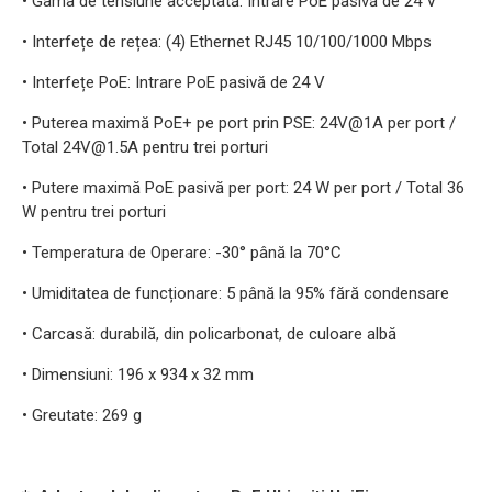
• Gama de tensiune acceptată: Intrare PoE pasivă de 24 V
• Interfețe de rețea: (4) Ethernet RJ45 10/100/1000 Mbps
• Interfețe PoE: Intrare PoE pasivă de 24 V
• Puterea maximă PoE+ pe port prin PSE: 24V@1A per port /
Total 24V@1.5A pentru trei porturi
• Putere maximă PoE pasivă per port: 24 W per port / Total 36
W pentru trei porturi
• Temperatura de Operare: -30° până la 70°C
• Umiditatea de funcționare: 5 până la 95% fără condensare
• Carcasă: durabilă, din policarbonat, de culoare albă
• Dimensiuni: 196 x 934 x 32 mm
• Greutate: 269 g