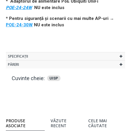
* Adaptorul de alimentare PoE Ubiquiti UniFi
POE-24-24W
NU este inclus
* Pentru siguranță și scenarii cu mai multe AP-uri →
POE-24-30W
NU este inclus
SPECIFICAȚII
PĂRERI
Cuvinte cheie:
UISP
PRODUSE
VĂZUTE
CELE MAI
ASOCIATE
RECENT
CĂUTATE