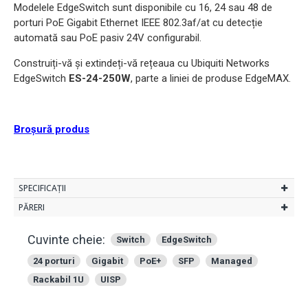
Modelele EdgeSwitch sunt disponibile cu 16, 24 sau 48 de
porturi PoE Gigabit Ethernet IEEE 802.3af/at cu detecție
automată sau PoE pasiv 24V configurabil.
Construiți-vă și extindeți-vă rețeaua cu Ubiquiti Networks
EdgeSwitch
ES-24-250W
, parte a liniei de produse EdgeMAX.
Broșură produs
SPECIFICAȚII
PĂRERI
Cuvinte cheie:
Switch
EdgeSwitch
24 porturi
Gigabit
PoE+
SFP
Managed
Rackabil 1U
UISP