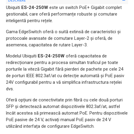
DESCRIERE
Ubiquiti
ES-24-250W
este un switch PoE+ Gigabit complet
gestionabil, care oferă performanțe robuste și comutare
inteligentă pentru rețele.
Gama EdgeSwitch oferă o suită extinsă de caracteristici și
protocoale avansate de comutare Layer-2 și oferă, de
asemenea, capacitatea de rutare Layer-3.
Modelul Ubiquiti
ES-24-250W
oferă capacitatea de
redirecționare pentru a procesa simultan traficul pe toate
porturile la viteză Gigabit fără pierderi de pachete pe cele 24
de porturi IEEE 802.3af/at cu detecție automată și PoE pasiv
24V configurabil pentru a vă simplifica infrastructura rețelei
dvs.
Oferă opțiuni de conectivitate prin fibră cu cele două porturi
SFP și detectează automat dispozitivele 802.3af/at, astfel
încât acestea să primească automat PoE. Pentru dispozitivele
PoE pasive de 24 V, activați manual PoE pasiv de 24 V
utilizând interfața de configurare EdgeSwitch.