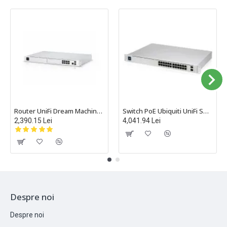
Router UniFi Dream Machine Pro Ubiquiti, rackabil 1U - UDM-Pro
Switch PoE Ubiquiti UniFi Switch PRO cu 24 porturi Gigabit, 2xSFP+, managed, rackabil - USW-PRO-24-POE
2,390.15 Lei
4,041.94 Lei
Despre noi
Despre noi