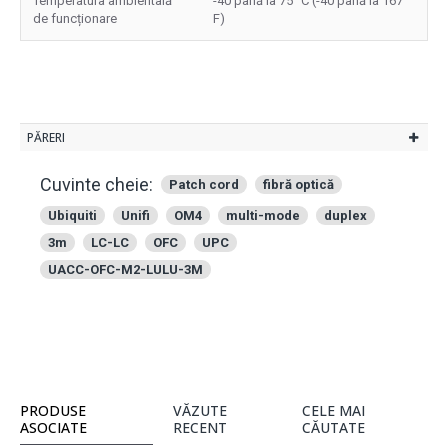
Temperatura ambientală
-40 până la 75° C (-40 până la 167°
de funcționare
F)
PĂRERI
Cuvinte cheie:
Patch cord
fibră optică
Ubiquiti
Unifi
OM4
multi-mode
duplex
3m
LC-LC
OFC
UPC
UACC-OFC-M2-LULU-3M
PRODUSE
VĂZUTE
CELE MAI
ASOCIATE
RECENT
CĂUTATE