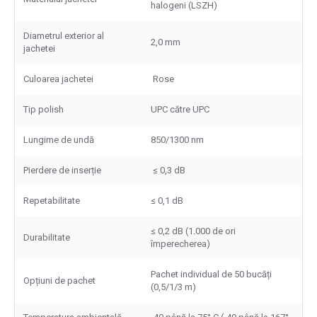
halogeni (LSZH)
Diametrul exterior al
2,0 mm
jachetei
Culoarea jachetei
Rose
Tip polish
UPC către UPC
Lungime de undă
850/1300 nm
Pierdere de inserție
≤ 0,3 dB
Repetabilitate
≤ 0,1 dB
≤ 0,2 dB (1.000 de ori
Durabilitate
împerecherea)
Pachet individual de 50 bucăți
Opțiuni de pachet
(0,5/1/3 m)