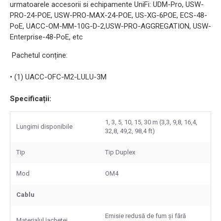
urmatoarele accesorii si echipamente UniFi: UDM-Pro, USW-
PRO-24-POE, USW-PRO-MAX-24-POE, US-XG-6POE, ECS-48-
PoE, UACC-OM-MM-10G-D-2,USW-PRO-AGGREGATION, USW-
Enterprise-48-PoE, etc
Pachetul conține:
• (1) UACC-OFC-M2-LULU-3M
Specificații:
1, 3, 5, 10, 15, 30 m (3,3, 9,8, 16,4,
Lungimi disponibile
32,8, 49,2, 98,4 ft)
Tip
Tip Duplex
Mod
OM4
Cablu
Emisie redusă de fum și fără
Materialul jachetei