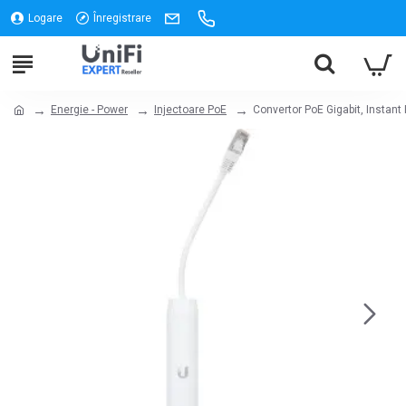
Logare
Înregistrare
Energie - Power
Injectoare PoE
Convertor PoE Gigabit, Instant 