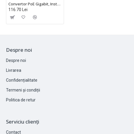
Convertor PoE Gigabit, Instant PoE Converter, Outdoor, Ubiquiti, Compatibil cu UniFi și airMAX - INS-3AF-O-G
116.70 Lei
Despre noi
Despre noi
Livrarea
Confidențialitate
Termeni și condiții
Politica de retur
Serviciu clienți
Contact