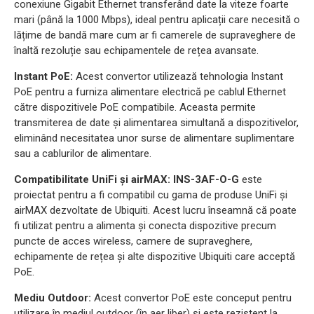
conexiune Gigabit Ethernet transferând date la viteze foarte
mari (până la 1000 Mbps), ideal pentru aplicații care necesită o
lățime de bandă mare cum ar fi camerele de supraveghere de
înaltă rezoluție sau echipamentele de rețea avansate.
Instant PoE:
Acest convertor utilizează tehnologia Instant
PoE pentru a furniza alimentare electrică pe cablul Ethernet
către dispozitivele PoE compatibile. Aceasta permite
transmiterea de date și alimentarea simultană a dispozitivelor,
eliminând necesitatea unor surse de alimentare suplimentare
sau a cablurilor de alimentare.
Compatibilitate UniFi și airMAX:
INS-3AF-O-G
este
proiectat pentru a fi compatibil cu gama de produse UniFi și
airMAX dezvoltate de Ubiquiti. Acest lucru înseamnă că poate
fi utilizat pentru a alimenta și conecta dispozitive precum
puncte de acces wireless, camere de supraveghere,
echipamente de rețea și alte dispozitive Ubiquiti care acceptă
PoE.
Mediu Outdoor:
Acest convertor PoE este conceput pentru
utilizare în mediul outdoor (în aer liber) și este rezistent la