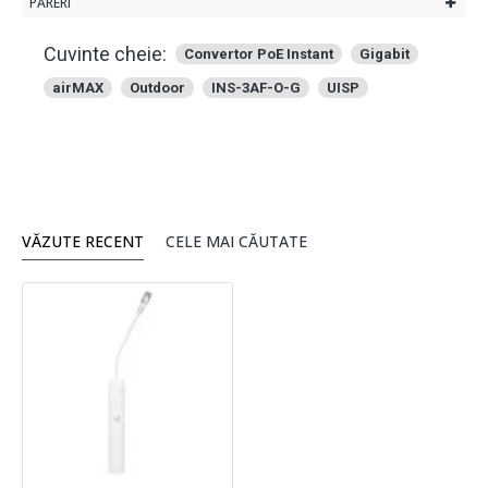
PĂRERI
Cuvinte cheie:
Convertor PoE Instant
Gigabit
airMAX
Outdoor
INS-3AF-O-G
UISP
VĂZUTE RECENT
CELE MAI CĂUTATE