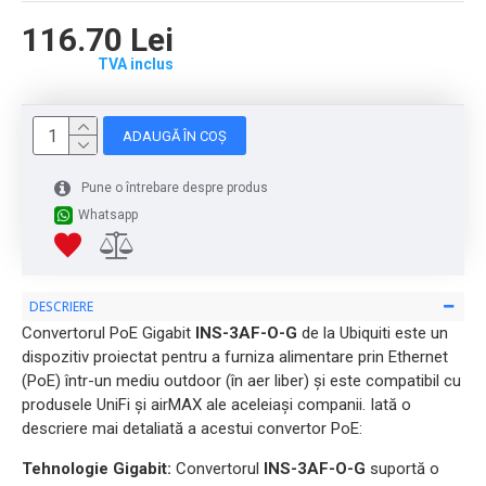
116.70 Lei
TVA inclus
ADAUGĂ ÎN COȘ
Pune o întrebare despre produs
Whatsapp
DESCRIERE
Convertorul PoE Gigabit
INS-3AF-O-G
de la Ubiquiti este un
dispozitiv proiectat pentru a furniza alimentare prin Ethernet
(PoE) într-un mediu outdoor (în aer liber) și este compatibil cu
produsele UniFi și airMAX ale aceleiași companii. Iată o
descriere mai detaliată a acestui convertor PoE:
Tehnologie Gigabit:
Convertorul
INS-3AF-O-G
suportă o