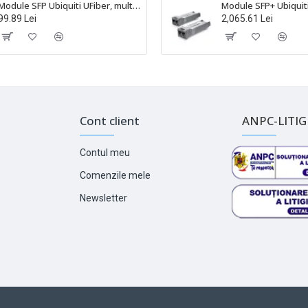
Module SFP Ubiquiti UFiber, multi-mode, conector LC, TX:850nm, RX:850nm, 550m, 1Gbps, Pachet de 2 Bucăți - UACC-OM-MM-1G-D-2
99.89 Lei
2,065.61 Lei
Cont client
ANPC-LITIGI
Contul meu
Comenzile mele
Newsletter