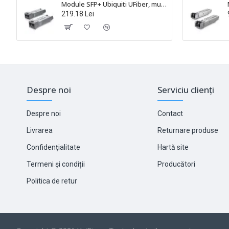
Module SFP+ Ubiquiti UFiber, multi-mode, conector LC, TX:850nm, RX:850nm, 300m, 10Gbps - UACC-OM-MM-10G-D-2
219.18 Lei
Despre noi
Serviciu clienți
Despre noi
Contact
Livrarea
Returnare produse
Confidențialitate
Hartă site
Termeni și condiții
Producători
Politica de retur