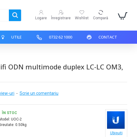
Logare
Înregistrare
Wishlist
Compară
UTILE
0732 62 1000
CONTACT
nifi ODN multimode duplex LC-LC OM3,
view-uri
-
Scrie un comentariu
ÎN STOC
Model:
UOC-2
Greutate:
0.50kg
Ubiquiti