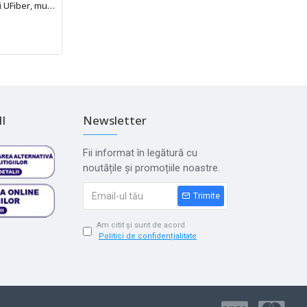
Module SFP+ Ubiquiti UFiber, multi-mode, conector LC, TX:850nm, RX:850nm, 300m, 10Gbps, Pachet de 20 de Bucăți - UACC-OM-MM-10G-D-20
I
Newsletter
Fii informat în legătură cu
noutățile și promoțiile noastre.
Trimite
Am citit și sunt de acord
Politici de confidențialitate