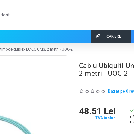
CARIERE
ltimode duplex LC-LC OM3, 2 metri - UOC-2
Cablu Ubiquiti U
2 metri - UOC-2
Bazat pe 0 re
48.51 Lei
TVA inclus