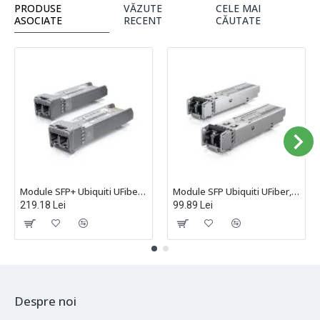
PRODUSE
VĂZUTE
CELE MAI
ASOCIATE
RECENT
CĂUTATE
Module SFP+ Ubiquiti UFiber, multi-mode, conector LC, TX:850nm, RX:850nm, 300m, 10Gbps - UACC-OM-MM-10G-D-2
Module SFP Ubiquiti UFiber, multi-mode, conector LC, TX:850nm, RX:850nm, 550m, 1Gbps, Pachet de 2 Bucăți - UACC-OM-MM-1G-D-2
219.18 Lei
99.89 Lei
Despre noi