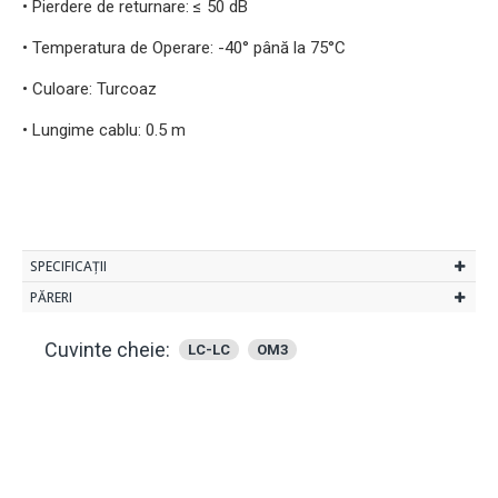
• Pierdere de returnare: ≤ 50 dB
• Temperatura de Operare: -40° până la 75°C
• Culoare: Turcoaz
• Lungime cablu: 0.5 m
SPECIFICAȚII
PĂRERI
Cuvinte cheie:
LC-LC
OM3