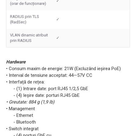
✓
(orar de funcționare)
RADIUS prin TLS
✓
(RadSec)
VLAN dinamic atribuit
✓
prin RADIUS
Hardware
• Consum maxim de energie: 21W (Excluzând ieșirea PoE)
• Interval de tensiune acceptat: 44—57V CC
• Interfață de rețea:
- (1) Intrare date: port RJ45 1/2,5 GbE
- (4) Ieșire date: porturi RJ45 GbE
• Greutate: 884 g (1,9 lb)
• Management
- Ethernet
- Bluetooth
• Switch integrat
- (4) porturi GbE cu