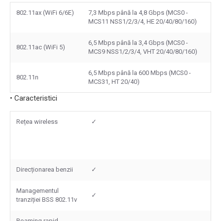
802.11ax (WiFi 6/6E)
7,3 Mbps până la 4,8 Gbps (MCS0 -
MCS11 NSS1/2/3/4, HE 20/40/80/160)
6,5 Mbps până la 3,4 Gbps (MCS0 -
802.11ac (WiFi 5)
MCS9 NSS1/2/3/4, VHT 20/40/80/160)
6,5 Mbps până la 600 Mbps (MCS0 -
802.11n
MCS31, HT 20/40)
• Caracteristici
Rețea wireless
✓
Direcționarea benzii
✓
Managementul
✓
tranziției BSS 802.11v
Roaming rapid