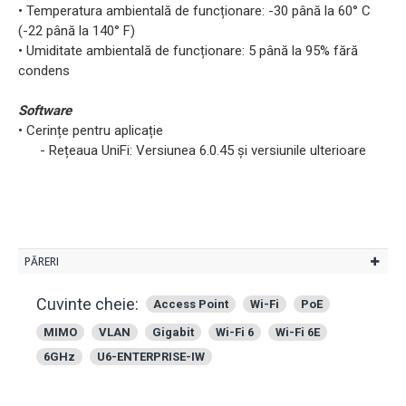
• Temperatura ambientală de funcționare: -30 până la 60° C
(-22 până la 140° F)
• Umiditate ambientală de funcționare: 5 până la 95% fără
condens
Software
• Cerințe pentru aplicație
- Rețeaua UniFi: Versiunea 6.0.45 și versiunile ulterioare
PĂRERI
Cuvinte cheie:
Access Point
Wi-Fi
PoE
MIMO
VLAN
Gigabit
Wi-Fi 6
Wi-Fi 6E
6GHz
U6-ENTERPRISE-IW