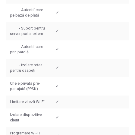
- Autentificare
✓
pe bază de plată
- Suport pentru
✓
server portal extern
- Autentificare
✓
prin parolă
- Izolare rețea
✓
pentru oaspeți
Cheie privată pre-
✓
partajată (PPSK)
Limitare viteză Wi-Fi
✓
Izolare dispozitive
✓
client
Programare Wi-Fi