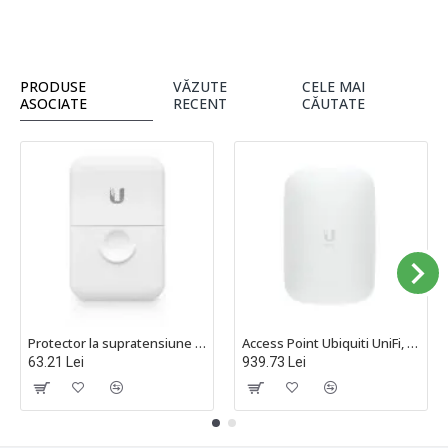
PRODUSE
VĂZUTE
CELE MAI
ASOCIATE
RECENT
CĂUTATE
Protector la supratensiune rețea Ubiquiti - ETH-SP-G2
Access Point Ubiquiti UniFi, Wi-Fi 6, Dual Band, U6-Extender
63.21 Lei
939.73 Lei