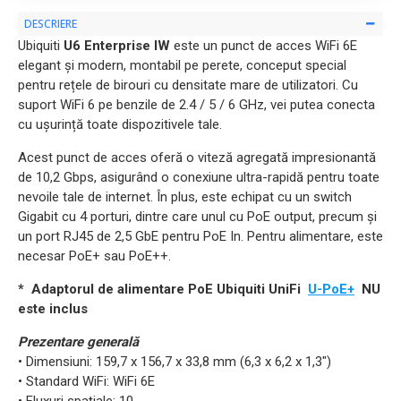
DESCRIERE
Ubiquiti
U6 Enterprise IW
este un punct de acces WiFi 6E
elegant și modern, montabil pe perete, conceput special
pentru rețele de birouri cu densitate mare de utilizatori. Cu
suport WiFi 6 pe benzile de
2.4 / 5 / 6 GHz
, vei putea conecta
cu ușurință toate dispozitivele tale.
Acest punct de acces oferă o viteză agregată impresionantă
de 10,2 Gbps, asigurând o conexiune ultra-rapidă pentru toate
nevoile tale de internet. În plus, este echipat cu un switch
Gigabit cu 4 porturi, dintre care unul cu PoE output, precum și
un port RJ45 de 2,5 GbE pentru PoE In. Pentru alimentare, este
necesar PoE+ sau PoE++.
* Adaptorul de alimentare PoE Ubiquiti UniFi
U-PoE+
NU
este inclus
Prezentare generală
• Dimensiuni: 159,7 x 156,7 x 33,8 mm (6,3 x 6,2 x 1,3")
• Standard WiFi: WiFi 6E