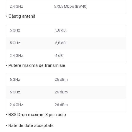
2,4 GHz
573,5 Mbps (BW40)
• Câștig antenă
6 GHz
5,8 dBi
5 GHz
5,8 dBi
2,4 GHz
4 dBi
• Putere maximă de transmisie
6 GHz
26 dBm
5 GHz
26 dBm
2,4 GHz
26 dBm
• BSSID-uri maxime: 8 per radio
• Rate de date acceptate