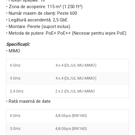
• Fluxuri spațiale: 10
• Zona de acoperire: 115 m² (1.250 ft²)
• Număr maxim de clienți: Peste 600
• Legătură ascendentă: 2,5 GbE
• Montare: Perete (suport inclus)
• Metoda de putere: PoE+ PoE++ (Necesar pentru ieșire PoE)
Specificații:
• MIMO
6 GHz
4 x 4 (DL/UL MU-MIMO)
5 GHz
4 x 4 (DL/UL MU-MIMO)
2,4 GHz
2 x 2 (DL/UL MU-MIMO
• Rată maximă de date
6 GHz
4,8 Gbps (BW160)
5 GHz
4,8 Gbps (BW160)