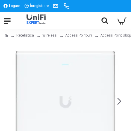
Logare
Înregistrare
Retelistica
Wireless
Access Point-uri
Access Point Ubiqui