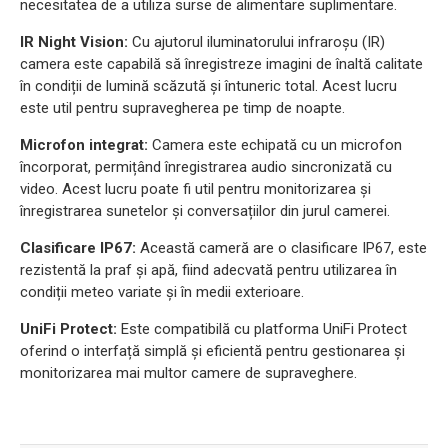
necesitatea de a utiliza surse de alimentare suplimentare.
IR Night Vision:
Cu ajutorul iluminatorului infraroșu (IR)
camera este capabilă să înregistreze imagini de înaltă calitate
în condiții de lumină scăzută și întuneric total. Acest lucru
este util pentru supravegherea pe timp de noapte.
Microfon integrat:
Camera este echipată cu un microfon
încorporat, permițând înregistrarea audio sincronizată cu
video. Acest lucru poate fi util pentru monitorizarea și
înregistrarea sunetelor și conversațiilor din jurul camerei.
Clasificare IP67:
Această cameră are o clasificare IP67, este
rezistentă la praf și apă, fiind adecvată pentru utilizarea în
condiții meteo variate și în medii exterioare.
UniFi Protect:
Este compatibilă cu platforma UniFi Protect
oferind o interfață simplă și eficientă pentru gestionarea și
monitorizarea mai multor camere de supraveghere.