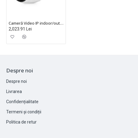
Cameră Video IP indoor/outdoor Bullet Ubiquiti UniFi Protect G3 Pro, 30 fps, PoE, IR Night Vision, 1080p, Microfon, IP67 - UVC-G3-PRO
2,023.91 Lei
Despre noi
Despre noi
Livrarea
Confidențialitate
Termeni și condiții
Politica de retur