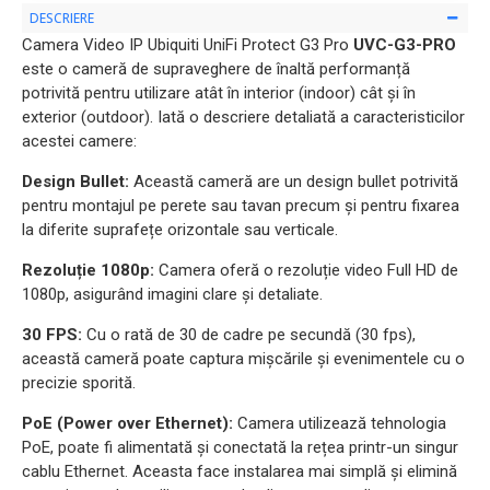
DESCRIERE
Camera Video IP Ubiquiti UniFi Protect G3 Pro
UVC-G3-PRO
este o cameră de supraveghere de înaltă performanță
potrivită pentru utilizare atât în interior (indoor) cât și în
exterior (outdoor). Iată o descriere detaliată a caracteristicilor
acestei camere:
Design Bullet:
Această cameră are un design bullet potrivită
pentru montajul pe perete sau tavan precum și pentru fixarea
la diferite suprafețe orizontale sau verticale.
Rezoluție 1080p:
Camera oferă o rezoluție video Full HD de
1080p, asigurând imagini clare și detaliate.
30 FPS:
Cu o rată de 30 de cadre pe secundă (30 fps),
această cameră poate captura mișcările și evenimentele cu o
precizie sporită.
PoE (Power over Ethernet):
Camera utilizează tehnologia
PoE, poate fi alimentată și conectată la rețea printr-un singur
cablu Ethernet. Aceasta face instalarea mai simplă și elimină