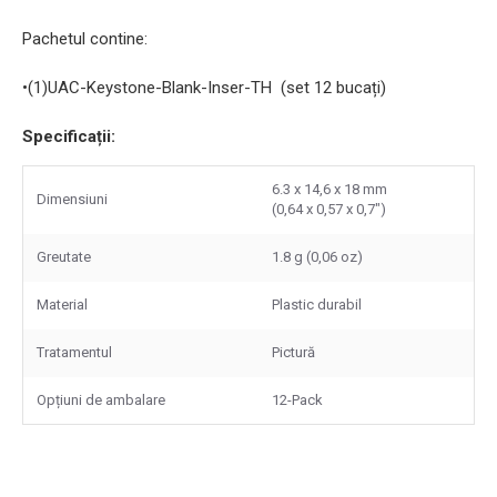
Pachetul contine:
•(1)UAC-Keystone-Blank-Inser-TH (set 12 bucați)
Specificații:
6.3 x 14,6 x 18 mm
Dimensiuni
(0,64 x 0,57 x 0,7")
Greutate
1.8 g (0,06 oz)
Material
Plastic durabil
Tratamentul
Pictură
Opțiuni de ambalare
12-Pack