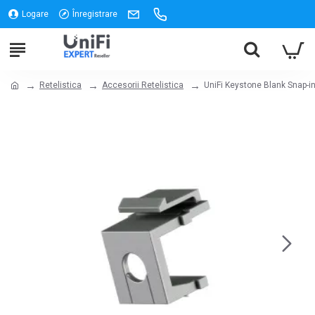
Logare
Înregistrare
Retelistica
Accesorii Retelistica
UniFi Keystone Blank Snap-in