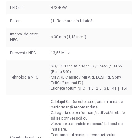
LED-uri
R/G/B/W
Buton
(1) Resetare din fabrică
Interval de citire
< 30 mm (1,18 inchi)
NFC
Frecvența NFC
13,56 MHz
SO/IEC 14443A / 14443B / 15693 / 18092
(Ecma 340)
Tehnologia NFC
MIFARE Classic / MIFARE DESFIRE Sony
FeliCa™ (numai ID)
Etichete forum NFC T1T, T2T, T3T, T4T și T5T
Cablajul Cat 5e este categoria minimă de
performanță recomandată.
Categoria de performanță utilizată trebuie
să se potrivească cu
viteza de transmisie necesară la locul de
instalare.
Ecartamentul minim al conductorului
Cerințe de cablare