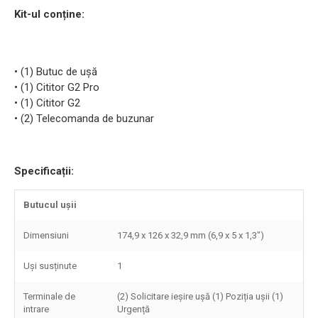
Kit-ul conține:
• (1) Butuc de ușă
• (1) Cititor G2 Pro
• (1) Cititor G2
• (2) Telecomanda de buzunar
Specificații:
Butucul ușii
Dimensiuni
174,9 x 126 x 32,9 mm (6,9 x 5 x 1,3")
Uși susținute
1
Terminale de
(2) Solicitare ieșire ușă (1) Poziția ușii (1)
intrare
Urgență