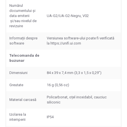
Numărul
documentului și
data emiterii
UA-G2/UA-G2-Negru, V02
și/sau nivelul de
revizuire
Informații despre
Versiunea software-ului poate fi verificată
software
la https://unifi.ui.com
Telecomanda de
buzunar
Dimensiuni
84 x 39 x 7,4 mm (3,3 x 1,5 x 0,29")
Greutate
16 g (0,56 oz)
Policarbonat, oțel inoxidabil, cauciuc
Material carcasă
siliconic
Izolarea la
IP54
intemperii