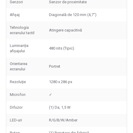
Senzori
Senzor de proximitate
Afişaj
Diagonală de 120 mm (4,7")
Tehnologia
Atingere capacitivă
ecranului tactil
Luminanția
480 nits (Tipic)
afișajului
Orientarea
Portret
ecranului
Rezoluţie
1280 x 286 px
Microfon
✓
Difuzor
(1) Da, 1,5 W
LED-uri
R/G/B/W/Amber
Buton
(1) Resetare din fabrică