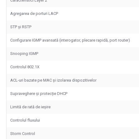
Caracteristici Layer 2
Agregarea de porturi LACP
STP și RSTP
Configurare IGMP avansată (interogator, plecare rapidă, port router)
Snooping IGMP
Controlul 802.1X
ACL-uri bazate pe MAC și izolarea dispozitivelor
Supraveghere și protecție DHCP
Limită de rată de ieșire
Controlul fluxului
Storm Control