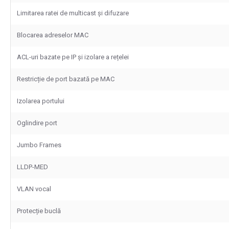
Limitarea ratei de multicast și difuzare
Blocarea adreselor MAC
ACL-uri bazate pe IP și izolare a rețelei
Restricție de port bazată pe MAC
Izolarea portului
Oglindire port
Jumbo Frames
LLDP-MED
VLAN vocal
Protecție buclă