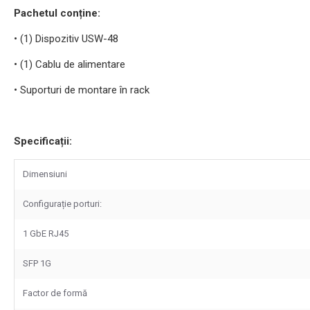
Pachetul conține:
• (1) Dispozitiv USW-48
• (1) Cablu de alimentare
• Suporturi de montare în rack
Specificații:
Dimensiuni
Configurație porturi:
1 GbE RJ45
SFP 1G
Factor de formă