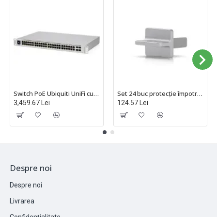
Switch PoE Ubiquiti UniFi cu 48 porturi Gigabit, 4xSFP, managed, rackabil - USW-48-POE
Set 24 buc protecție împotriva prafului pentru porturile RJ45 neutilizate, Ubiquiti UACC-RJ45-Cover
3,459.67 Lei
124.57 Lei
Despre noi
Despre noi
Livrarea
Confidențialitate