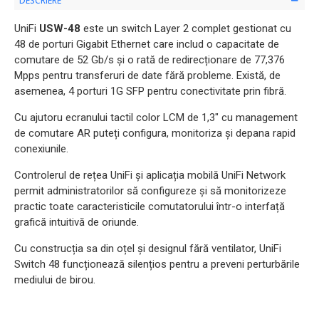
DESCRIERE
UniFi
USW-48
este un switch Layer 2 complet gestionat cu
48 de porturi Gigabit Ethernet care includ o capacitate de
comutare de 52 Gb/s și o rată de redirecționare de 77,376
Mpps pentru transferuri de date fără probleme. Există, de
asemenea, 4 porturi 1G SFP pentru conectivitate prin fibră.
Cu ajutoru ecranului tactil color LCM de 1,3" cu management
de comutare AR puteți configura, monitoriza și depana rapid
conexiunile.
Controlerul de rețea UniFi și aplicația mobilă UniFi Network
permit administratorilor să configureze și să monitorizeze
practic toate caracteristicile comutatorului într-o interfață
grafică intuitivă de oriunde.
Cu construcția sa din oțel și designul fără ventilator, UniFi
Switch 48 funcționează silențios pentru a preveni perturbările
mediului de birou.