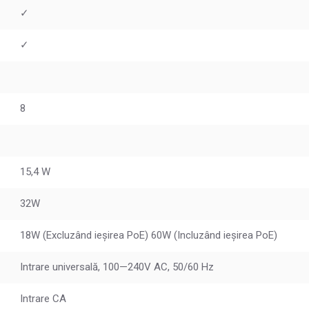
✓
✓
8
15,4 W
32W
18W (Excluzând ieșirea PoE) 60W (Incluzând ieșirea PoE)
Intrare universală, 100—240V AC, 50/60 Hz
Intrare CA