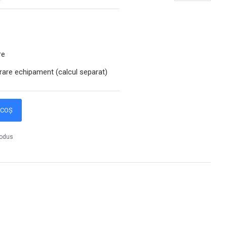
re
rare echipament (calcul separat)
 COȘ
rodus