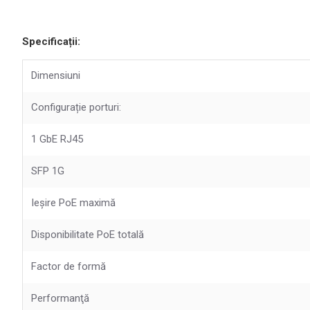
Specificații:
Dimensiuni
Configurație porturi:
1 GbE RJ45
SFP 1G
Ieșire PoE maximă
Disponibilitate PoE totală
Factor de formă
Performanţă