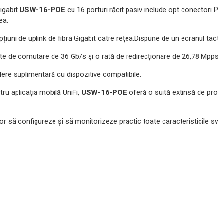
Gigabit
USW-16-POE
cu 16 porturi răcit pasiv include opt conector
țea.
țiuni de uplink de fibră Gigabit către rețea.Dispune de un ecranul tacti
ate de comutare de 36 Gb/s și o rată de redirecționare de 26,78 Mpp
dere suplimentară cu dispozitive compatibile.
tru aplicația mobilă UniFi,
USW-16-POE
oferă o suită extinsă de pro
or să configureze și să monitorizeze practic toate caracteristicile swit