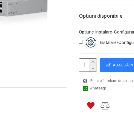
Opțiuni disponibile
Optiune Instalare-Configura
Instalare/Configu
ADAUGĂ ÎN
Pune o întrebare despre p
Whatsapp