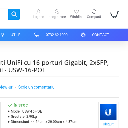
Logare
Înregistrare
Wishlist
Compară
UTILE
0732 62 1000
CONTACT
ti UniFi cu 16 porturi Gigabit, 2xSFP,
l - USW-16-POE
view-uri
-
Scrie un comentariu
ÎN STOC
Model:
USW-16-POE
Greutate:
2.90kg
Dimensiuni:
44.24cm x 20.00cm x 4.37cm
Ubiquiti