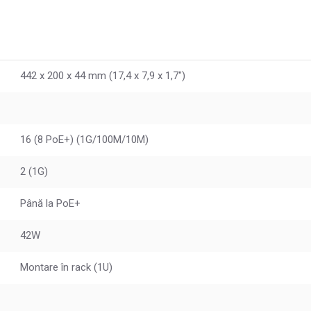
442 x 200 x 44 mm (17,4 x 7,9 x 1,7")
16 (8 PoE+) (1G/100M/10M)
2 (1G)
Până la PoE+
42W
Montare în rack (1U)