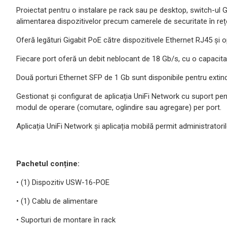
Proiectat pentru o instalare pe rack sau pe desktop, switch-ul 
alimentarea dispozitivelor precum camerele de securitate în re
Oferă legături Gigabit PoE către dispozitivele Ethernet RJ45 și op
Fiecare port oferă un debit neblocant de 18 Gb/s, cu o capacit
Două porturi Ethernet SFP de 1 Gb sunt disponibile pentru extin
Gestionat și configurat de aplicația UniFi Network cu suport pen
modul de operare (comutare, oglindire sau agregare) per port.
Aplicația UniFi Network și aplicația mobilă permit administratoril
Pachetul conține:
• (1) Dispozitiv USW-16-POE
• (1) Cablu de alimentare
• Suporturi de montare în rack