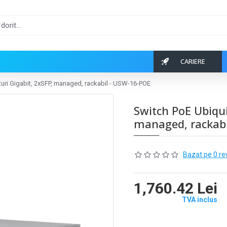
CARIERE
rturi Gigabit, 2xSFP, managed, rackabil - USW-16-POE
Switch PoE Ubiqui
managed, rackabi
Bazat pe 0 re
1,760.42 Lei
TVA inclus