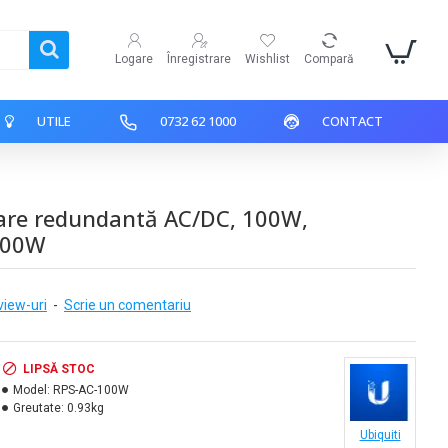
Logare
Înregistrare
Wishlist
Compară
UTILE
0732 62 1000
CONTACT
are redundantă AC/DC, 100W,
100W
view-uri
-
Scrie un comentariu
LIPSĂ STOC
Model:
RPS-AC-100W
Greutate:
0.93kg
Ubiquiti