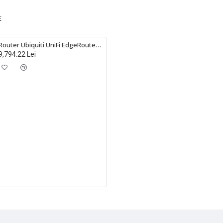
E
Router Ubiquiti UniFi EdgeRouter Infinity cu 8 porturi 10 Gigabit SFP+ si 1 port Gigabit RJ45, ER-8-XG
9,794.22 Lei