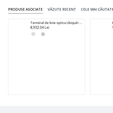
PRODUSE ASOCIATE
VĂZUTE RECENT
CELE MAI CĂUTAT
Terminal de linie optica Ubiquiti UFiber UF-OLT, 8 porturi, 2 porturi SFP+, GPON, 20 Km, 1U, cu management, rackabil 1U
8,932.04 Lei