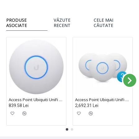
PRODUSE
VĂZUTE
CELE MAI
ASOCIATE
RECENT
CĂUTATE
Access Point Ubiquiti UniFi nanoHD MU-MIMO, Wave 2, UAP-nanoHD
Access Point Ubiquiti UniFi nanoHD MU-MIMO, Wave 2, Pachet de 3 Bucăți, UAP-NANOHD-3
839.58 Lei
2,692.31 Lei