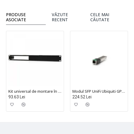
PRODUSE
VĂZUTE
CELE MAI
ASOCIATE
RECENT
CĂUTATE
Kit universal de montare în rack EdgeMAX Ubiquiti - ER-RMKIT
Modul SFP UniFi Ubiquiti GPON single-mode 1 Gbps 20km SC/APC, UF-Instant
93.63 Lei
224.52 Lei