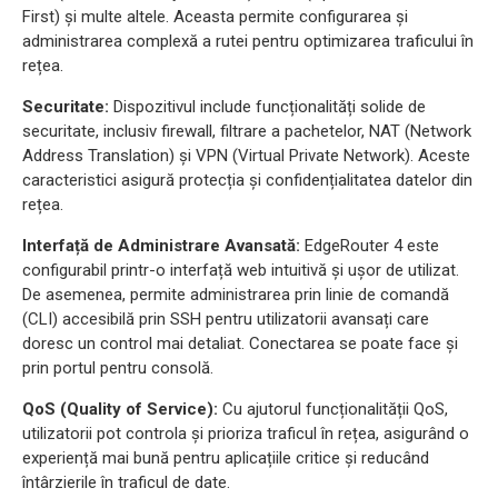
First) și multe altele. Aceasta permite configurarea și
administrarea complexă a rutei pentru optimizarea traficului în
rețea.
Securitate:
Dispozitivul include funcționalități solide de
securitate, inclusiv firewall, filtrare a pachetelor, NAT (Network
Address Translation) și VPN (Virtual Private Network). Aceste
caracteristici asigură protecția și confidențialitatea datelor din
rețea.
Interfață de Administrare Avansată:
EdgeRouter 4 este
configurabil printr-o interfață web intuitivă și ușor de utilizat.
De asemenea, permite administrarea prin linie de comandă
(CLI) accesibilă prin SSH pentru utilizatorii avansați care
doresc un control mai detaliat. Conectarea se poate face și
prin portul pentru consolă.
QoS (Quality of Service):
Cu ajutorul funcționalității QoS,
utilizatorii pot controla și prioriza traficul în rețea, asigurând o
experiență mai bună pentru aplicațiile critice și reducând
întârzierile în traficul de date.