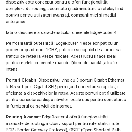
dispozitiv este conceput pentru a oferi funcționalități
complexe de routing, securitate și administrare a rețelei, fiind
potrivit pentru utilizatori avansați, companii mici și mediul
enterprise.
Iată o descriere a caracteristicilor cheie ale EdgeRouter 4:
Performanță puternică:
EdgeRouter 4 este echipat cu un
procesor quad-core 1GHZ, puternic și capabil de a procesa
traficul de rețea la viteze ridicate. Acest lucru îl face ideal
pentru rețelele cu cerințe mari de lățime de bandă și trafic
intens.
Porturi Gigabit:
Dispozitivul vine cu 3 porturi Gigabit Ethernet
RJ45 și 1 port Gigabit SFP, permițând conectarea rapidă și
eficientă a dispozitivelor la rețea. Aceste porturi pot fi utilizate
pentru conectarea dispozitivelor locale sau pentru conectarea
la furnizorul de servicii de internet.
Routing Avansat:
EdgeRouter 4 oferă funcționalități
avansate de routing, inclusiv suport pentru rute statici, rute
BGP (Border Gateway Protocol), OSPF (Open Shortest Path