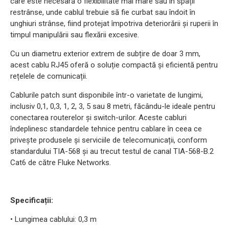
care este necesară o flexibilitate mai mare sau în spații
restrânse, unde cablul trebuie să fie curbat sau îndoit în
unghiuri strânse, fiind protejat împotriva deteriorării și ruperii în
timpul manipulării sau flexării excesive.
Cu un diametru exterior extrem de subțire de doar 3 mm,
acest cablu RJ45 oferă o soluție compactă și eficientă pentru
rețelele de comunicații.
Cablurile patch sunt disponibile într-o varietate de lungimi,
inclusiv 0,1, 0,3, 1, 2, 3, 5 sau 8 metri, făcându-le ideale pentru
conectarea routerelor și switch-urilor. Aceste cabluri
îndeplinesc standardele tehnice pentru cablare în ceea ce
privește produsele și serviciile de telecomunicații, conform
standardului TIA-568 și au trecut testul de canal TIA-568-B.2
Cat6 de către Fluke Networks.
Specificații:
• Lungimea cablului: 0,3 m