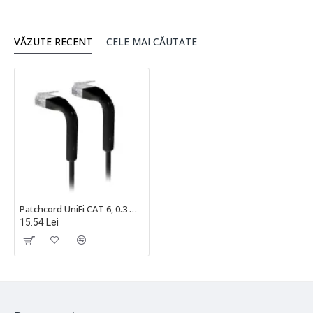
VĂZUTE RECENT
CELE MAI CĂUTATE
Patchcord UniFi CAT 6, 0.3 m, Negru, Ubiquiti - U-CABLE-PATCH-0.3M-RJ45-BK
15.54 Lei