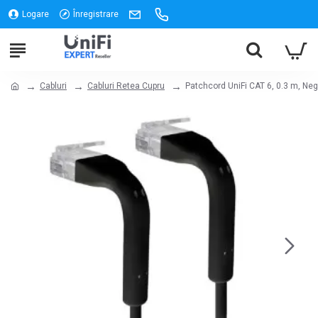
Logare
Înregistrare
Cabluri
Cabluri Retea Cupru
Patchcord UniFi CAT 6, 0.3 m, Ne