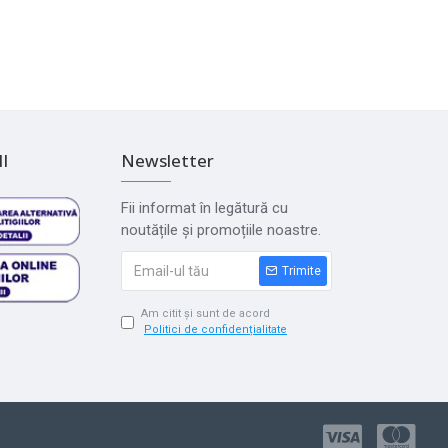
I
Newsletter
Fii informat în legătură cu
noutățile și promoțiile noastre.
Trimite
Am citit și sunt de acord
Politici de confidențialitate