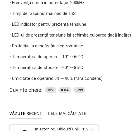
• Frecvenţă sursă în comutaţie: 200kHz
• Timp de răspuns: mai mic de 1nS
• LED indicator pentru prezenţă tensiune
• LED-ul de prezenţă tensiune îşi schimbă culoarea dacă încăr
• Protecţie la descărcări electrostatice
• Temperatura de operare: -10° ~ 60°C
• Temperatura de stocare: -20° ~ 85°C
• Umiditate de operare: 5% ~ 90% (fără condens)
Cuvinte cheie:
15V
0.8A
12W
VĂZUTE RECENT
CELE MAI CĂUTATE
Injector PoE Ubiquiti UniFi, 15V, 0.8A, 12W - POE-15-12W