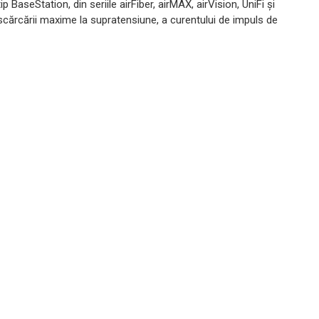
BaseStation, din seriile airFiber, airMAX, airVision, UniFi și
escărcării maxime la supratensiune, a curentului de impuls de