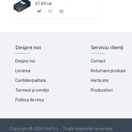
51.69 Lei
Despre noi
Serviciu clienți
Despre noi
Contact
Livrarea
Returnare produse
Confidențialitate
Hartă site
Termeni și condiții
Producători
Politica de retur
Copyright © 2026 UniFi.ro - Toate drepturile rezervate.