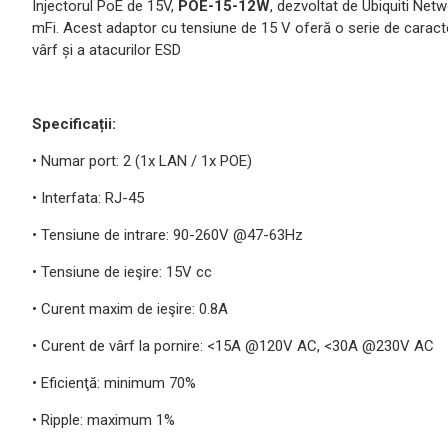
Injectorul PoE de 15V,
POE-15-12W
, dezvoltat de Ubiquiti Netw
mFi. Acest adaptor cu tensiune de 15 V oferă o serie de caracter
vârf și a atacurilor ESD
Specificații:
• Numar port: 2 (1x LAN / 1x POE)
• Interfata: RJ-45
• Tensiune de intrare: 90-260V @47-63Hz
• Tensiune de ieşire: 15V cc
• Curent maxim de ieşire: 0.8A
• Curent de vârf la pornire: <15A @120V AC, <30A @230V AC
• Eficienţă: minimum 70%
• Ripple: maximum 1%