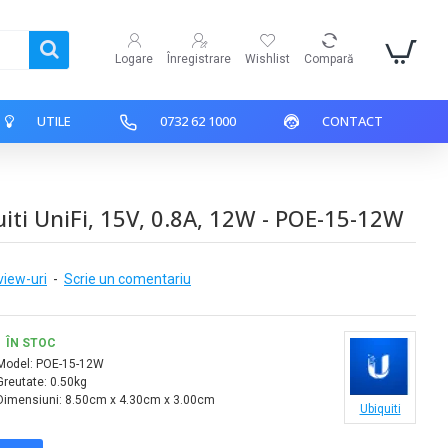
Logare
Înregistrare
Wishlist
Compară
UTILE
0732 62 1000
CONTACT
uiti UniFi, 15V, 0.8A, 12W - POE-15-12W
view-uri
-
Scrie un comentariu
ÎN STOC
Model:
POE-15-12W
Greutate:
0.50kg
Dimensiuni:
8.50cm x 4.30cm x 3.00cm
Ubiquiti