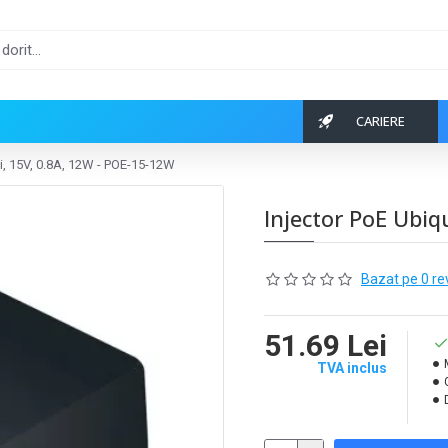
CARIERE
Fi, 15V, 0.8A, 12W - POE-15-12W
Injector PoE Ubiq
Bazat pe 0 re
51.69 Lei
TVA inclus