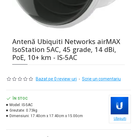
Antenă Ubiquiti Networks airMAX
IsoStation 5AC, 45 grade, 14 dBi,
PoE, 10+ km - IS-5AC
Bazat pe 0 review-uri
-
Scrie un comentariu
ÎN STOC
Model:
IS-5AC
Greutate:
0.73kg
Dimensiuni:
17.40cm x 17.40cm x 15.00cm
Ubiquiti