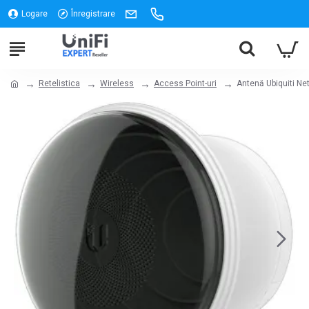
Logare
Înregistrare
Retelistica
Wireless
Access Point-uri
Antenă Ubiquiti Ne