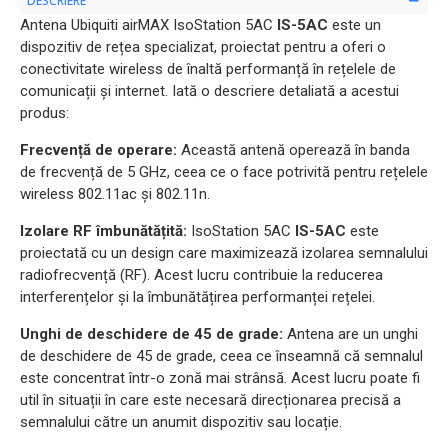
DESCRIERE
Antena Ubiquiti airMAX IsoStation 5AC
IS-5AC
este un
dispozitiv de rețea specializat, proiectat pentru a oferi o
conectivitate wireless de înaltă performanță în rețelele de
comunicații și internet. Iată o descriere detaliată a acestui
produs:
Frecvență de operare:
Această antenă operează în banda
de frecvență de 5 GHz, ceea ce o face potrivită pentru rețelele
wireless 802.11ac și 802.11n.
Izolare RF îmbunătățită:
IsoStation 5AC
IS-5AC
este
proiectată cu un design care maximizează izolarea semnalului
radiofrecvență (RF). Acest lucru contribuie la reducerea
interferențelor și la îmbunătățirea performanței rețelei.
Unghi de deschidere de 45 de grade:
Antena are un unghi
de deschidere de 45 de grade, ceea ce înseamnă că semnalul
este concentrat într-o zonă mai strânsă. Acest lucru poate fi
util în situații în care este necesară direcționarea precisă a
semnalului către un anumit dispozitiv sau locație.