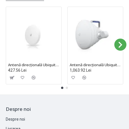
Antenă direcțională Ubiquiti tip Horn pasivă polarizare duală, point-to-point, HORN-5-30
Antenă direcțională Ubiquiti tip Horn point-to-multipoint wireless pasivă polarizare duală, UISP-Horn
427.56 Lei
1,063.92 Lei
Despre noi
Despre noi
Livrarea