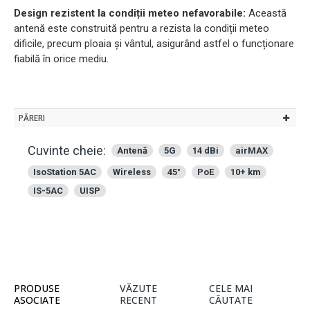
Design rezistent la condiții meteo nefavorabile:
Această
antenă este construită pentru a rezista la condiții meteo
dificile, precum ploaia și vântul, asigurând astfel o funcționare
fiabilă în orice mediu.
PĂRERI
Cuvinte cheie:
Antenă
5G
14 dBi
airMAX
IsoStation 5AC
Wireless
45°
PoE
10+ km
IS-5AC
UISP
PRODUSE
VĂZUTE
CELE MAI
ASOCIATE
RECENT
CĂUTATE