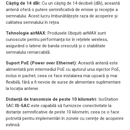
Câștig de 14 dBi:
Cu un câștig de 14 decibeli (dBi), această
antenă oferă o putere semnificativă de emisie și recepție a
semnalului. Acest lucru îmbunătățește raza de acoperire și
calitatea semnalului în rețea.
Tehnologie airMAX:
Produsele Ubiquiti airMAX sunt
cunoscute pentru performanța lor în rețelele wireless,
asigurând o latime de banda crescută și o stabilitate
semnalului remarcabilă.
Suport PoE (Power over Ethernet):
Această antenă este
alimentată prin intermediul PoE cu ajutorul unui injector PoE,
inclus in pachet, ceea ce face instalarea mai ușoară și mai
flexibilă, fără a fi nevoie de surse de alimentare suplimentare
la locația antenei.
Distanță de transmisie de peste 10 kilometri:
IsoStation
5AC
IS-5AC
este capabilă să furnizeze conectivitate la
distanțe semnificative de peste 10 kilometri, ceea ce o face
potrivită pentru implementări în zonele cu cerințe de acoperire
extinsă.