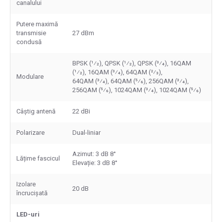
canalului
Putere maximă
transmisie
27 dBm
condusă
BPSK (1⁄2), QPSK (1⁄2), QPSK (3⁄4), 16QAM
(1⁄2), 16QAM (3⁄4), 64QAM (2⁄3),
Modulare
64QAM (3⁄4), 64QAM (5⁄6), 256QAM (3⁄4),
256QAM (5⁄6), 1024QAM (3⁄4), 1024QAM (5⁄6)
Câștig antenă
22 dBi
Polarizare
Dual-liniar
Azimut: 3 dB 8°
Lățime fascicul
Elevație: 3 dB 8°
Izolare
20 dB
încrucișată
LED-uri