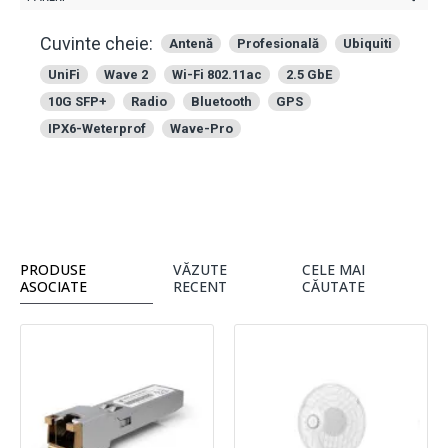
Cuvinte cheie:
Antenă
Profesională
Ubiquiti
UniFi
Wave 2
Wi-Fi 802.11ac
2.5 GbE
10G SFP+
Radio
Bluetooth
GPS
IPX6-Weterprof
Wave-Pro
PRODUSE
VĂZUTE
CELE MAI
ASOCIATE
RECENT
CĂUTATE