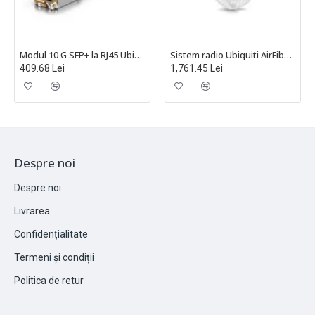
Modul 10 G SFP+ la RJ45 Ubiquiti - UACC-CM-RJ45-10G
Sistem radio Ubiquiti AirFiber 60 GHz Long Range GbE RJ45 PoE Bluetooth GPS integrat UISP, AF60-LR
409.68 Lei
1,761.45 Lei
Despre noi
Despre noi
Livrarea
Confidențialitate
Termeni și condiții
Politica de retur