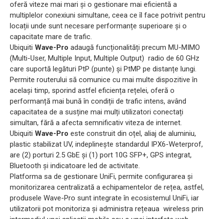
oferă viteze mai mari și o gestionare mai eficientă a
multiplelor conexiuni simultane, ceea ce îl face potrivit pentru
locații unde sunt necesare performanțe superioare și o
capacitate mare de trafic.
Ubiquiti
Wave-Pro
adaugă funcționalități precum MU-MIMO
(Multi-User, Multiple Input, Multiple Output) radio de 60 GHz
care suportă legături PtP (punte) și PtMP pe distanțe lungi.
Permite routerului să comunice cu mai multe dispozitive în
același timp, sporind astfel eficiența rețelei, oferă o
performanță mai bună în condiții de trafic intens, având
capacitatea de a susține mai mulți utilizatori conectați
simultan, fără a afecta semnificativ viteza de internet.
Ubiquiti
Wave-Pro
este construit din oțel, aliaj de aluminiu,
plastic stabilizat UV, indeplinește standardul IPX6-Weterprof,
are (2) porturi 2.5 GbE și (1) port 10G SFP+, GPS integrat,
Bluetooth și indicatoare led de activitate.
Platforma sa de gestionare UniFi, permite configurarea și
monitorizarea centralizată a echipamentelor de rețea, astfel,
produsele Wave-Pro sunt integrate în ecosistemul UniFi, iar
utilizatorii pot monitoriza și administra rețeaua wireless prin