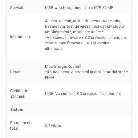
Servicii
UISP, watchdog ping, client NTP, SNMP
Aliniere antenă, utilitar de descoperire, ping,
trasare rută, test de viteză, test cablu*,studiu
amplasament*, modelare trafic**
Instrumente
*Versiunea firmware 3.3.0 și versiuni ulterioare.
**Versiunea firmware 3.4.0 și versiuni
ulterioare.
Mod Bridge/Router*
Reţea
*Routerul este disponibil numai în modul stație
PtMP.
Cerințe de
UISP: Versiunea 2.3.0 și versiunile ulterioare
aplicare
Sistem
Randament
5,4 Gbps
total