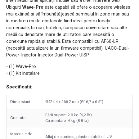
intermediul unei aplicații mobile sau a unei interfețe web.
Ubiquiti
Wave-Pro
este capabil să ofere o acoperire wireless
mai extinsă și să îmbunătățească semnalul în zone mari sau
în medii cu multe obstacole fiind ideal pentru locații
comerciale, birouri, hoteluri, campusuri universitare sau alte
medii cu densitate mare de utilizatori care necesită o
conexiune rapidă și stabilă. Este compatibil cu AF60-LR
(necesită actualizare la un firmware compatibil), UACC-Dual-
Power-Injector Injector Dual-Power UISP
• (1) Wave-Pro
• (1) Kit instalare
Specificații:
Dimensiuni
Ø424.4 x 166.2 mm (Ø16,7 x 6.5")
Fără suport: 2.8 kg (6,2 lb)
Greutate
Cu montare: 4 kg (8,8 lb)
Materiale de
Aliaj de aluminiu, plastic stabilizat UV