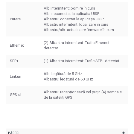
Alb intermitent: pornire în curs
Alb: neconectat la aplicația UISP
Putere
Albastru: conectat la aplicația UISP
Albastru intermitent: localizare în curs
Albastru/alb: actualizare firmware în curs
(2) Albastru intermitent: Trafic Ethernet
Ethernet
detectat
SFP+
(1) Albastru intermitent: Trafic SFP+ detectat
Alb: legătură de 5 GHz
Linkuri
Albastru: legătură de 60 GHz
Albastru: recepționează cel puțin (4) semnale
GPS-ul
de la sateliți GPS
PĂRERI