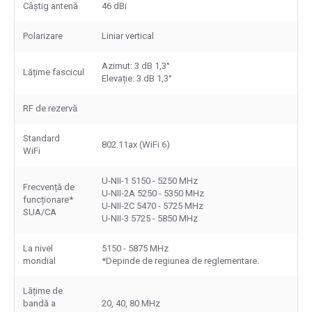
Câștig antenă
46 dBi
Polarizare
Liniar vertical
Azimut: 3 dB 1,3°
Lățime fascicul
Elevație: 3 dB 1,3°
RF de rezervă
Standard
802.11ax (WiFi 6)
WiFi
U-NII-1 5150 - 5250 MHz
Frecvență de
U-NII-2A 5250 - 5350 MHz
funcționare*
U-NII-2C 5470 - 5725 MHz
SUA/CA
U-NII-3 5725 - 5850 MHz
La nivel
5150 - 5875 MHz
mondial
*Depinde de regiunea de reglementare.
Lățime de
bandă a
20, 40, 80 MHz