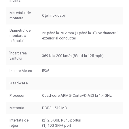
incintă
Materialul de
Oțel inoxidabil
montare
Diametrul de
25 până la 76.2 mm (1 până la 3") pe diametrul
montare a
exterior al conductei
stâlpului
Încărcarea
369 N la 200 km/h (83 lbf la 125 mph)
vântului
Izolare Meteo
IPX6
Hardware
Procesor
Quad-core ARM® Cortex®-A53 la 1.4 GHz
Memoria
DDR3L 512 MB
Interfață de
(2) 2.5 GbE RJ45 porturi
rețea
(1) 10G SFP+ port