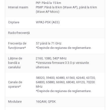
PtP: Până la 15 km
Interval maxim
PtMP: Până la 8 km (Wave AP), până la 6 km
(Wave AP Micro)
Criptare
WPA2-PSK (AES)
Radiofrecvență
Frecvența de
57 până la 71 GHz
funcționare*
*Depinde de regiunea de reglementare.
Lățime de
2160, 1080, 540* MHz
bandă a
*Versiunea firmware 3.3.0 și versiunile
canalului
ulterioare.
58320, 59400, 60480, 61560, 62640, 63720,
Canale de
64800, 65880, 66960, 68040, 69120, 70200
operare*
MHz
*Depinde de regiunea de reglementare.
Modulare
16QAM, QPSK