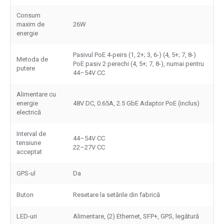
Consum
maxim de
26W
energie
Pasivul PoE 4-peirs (1, 2+; 3, 6-) (4, 5+; 7, 8-)
Metoda de
PoE pasiv 2 perechi (4, 5+; 7, 8-), numai pentru
putere
44–54V CC
Alimentare cu
energie
48V DC, 0.65A, 2.5 GbE Adaptor PoE (inclus)
electrică
Interval de
44–54V CC
tensiune
22–27V CC
acceptat
GPS-ul
Da
Buton
Resetare la setările din fabrică
LED-uri
Alimentare, (2) Ethernet, SFP+, GPS, legătură