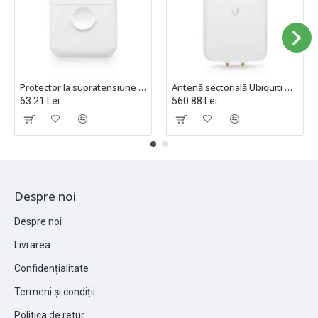
Protector la supratensiune rețea Ubiquiti - ETH-SP-G2
Antenă sectorială Ubiquiti UniFi AP Mesh cu polarizare dublă, UMA-D
63.21 Lei
560.88 Lei
Despre noi
Despre noi
Livrarea
Confidențialitate
Termeni și condiții
Politica de retur