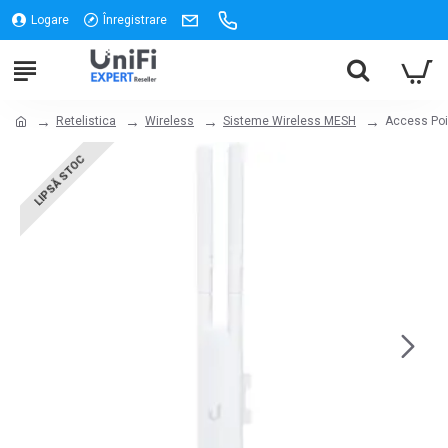
Logare
Înregistrare
Retelistica
Wireless
Sisteme Wireless MESH
Access Poin
LIPSĂ STOC