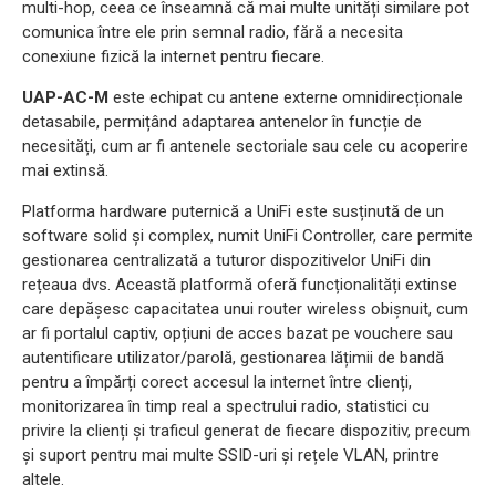
multi-hop, ceea ce înseamnă că mai multe unități similare pot
comunica între ele prin semnal radio, fără a necesita
conexiune fizică la internet pentru fiecare.
UAP-AC-M
este echipat cu antene externe omnidirecționale
detasabile, permițând adaptarea antenelor în funcție de
necesități, cum ar fi antenele sectoriale sau cele cu acoperire
mai extinsă.
Platforma hardware puternică a UniFi este susținută de un
software solid și complex, numit UniFi Controller, care permite
gestionarea centralizată a tuturor dispozitivelor UniFi din
rețeaua dvs. Această platformă oferă funcționalități extinse
care depășesc capacitatea unui router wireless obișnuit, cum
ar fi portalul captiv, opțiuni de acces bazat pe vouchere sau
autentificare utilizator/parolă, gestionarea lățimii de bandă
pentru a împărți corect accesul la internet între clienți,
monitorizarea în timp real a spectrului radio, statistici cu
privire la clienți și traficul generat de fiecare dispozitiv, precum
și suport pentru mai multe SSID-uri și rețele VLAN, printre
altele.