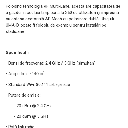
Folosind tehnologia RF Multi-Lane, acesta are capacitatea de
a găzdui în același timp până la 250 de utilizatori și împreună
cu antena sectorială AP Mesh cu polarizare dublă, Ubiquiti -
UMA-D, poate fi folosit, de exemplu pentru instalări pe
stadioane.
Specificaţii:
• Benzi de frecvenţă: 2.4 GHz / 5 GHz (simultan)
•
Acoperire de 140 m²
• Standard WiFi: 802.11 a/b/g/n/ac
• Putere de emisie:
- 20 dBm @ 2.4 GHz
- 20 dBm @ 5 GHz
• Rată link radio: