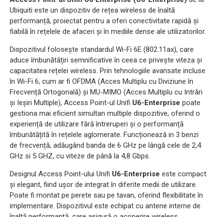
Ubiquiti este un dispozitiv de rețea wireless de înaltă
performanță, proiectat pentru a oferi conectivitate rapidă și
fiabilă în rețelele de afaceri și în mediile dense ale utilizatorilor.
Dispozitivul folosește standardul Wi-Fi 6E (802.11ax), care
aduce îmbunătățiri semnificative în ceea ce privește viteza și
capacitatea rețelei wireless. Prin tehnologiile avansate incluse
în Wi-Fi 6, cum ar fi OFDMA (Acces Multiplu cu Diviziune în
Frecvență Ortogonală) și MU-MIMO (Acces Multiplu cu Intrări
și Ieșiri Multiple), Access Point-ul Unifi
U6-Enterprise
poate
gestiona mai eficient simultan multiple dispozitive, oferind o
experiență de utilizare fără întreruperi și o performanță
îmbunătățită în rețelele aglomerate. Funcționează in 3 benzi
de frecvență, adăugând banda de 6 GHz pe lângă cele de 2,4
GHz si 5 GHZ, cu viteze de până la 4,8 Gbps.
Designul Access Point-ului Unifi
U6-Enterprise
este compact
și elegant, fiind ușor de integrat în diferite medii de utilizare.
Poate fi montat pe perete sau pe tavan, oferind flexibilitate în
implementare. Dispozitivul este echipat cu antene interne de
înaltă performanță, care asigură o acoperire wireless