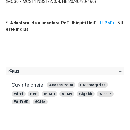
(MCS0 - MCS11 NSS1/2/3/4, HE 20/40/80/160)
* Adaptorul de alimentare PoE Ubiquiti UniFi
U-PoE+
NU
este inclus
PĂRERI
Cuvinte cheie:
Access Point
U6-Enterprise
Wi-Fi
PoE
MIMO
VLAN
Gigabit
Wi-Fi 6
Wi-Fi 6E
6GHz