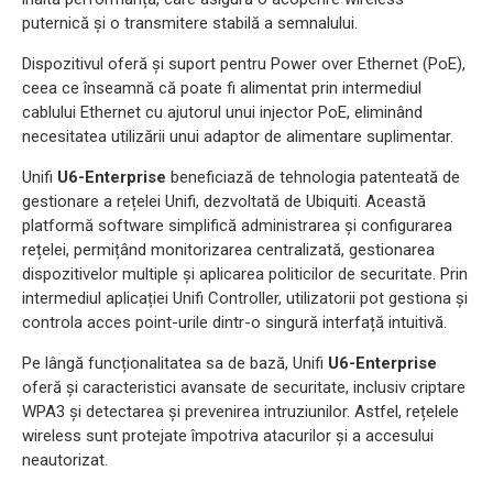
puternică și o transmitere stabilă a semnalului.
Dispozitivul oferă și suport pentru Power over Ethernet (PoE),
ceea ce înseamnă că poate fi alimentat prin intermediul
cablului Ethernet cu ajutorul unui injector PoE, eliminând
necesitatea utilizării unui adaptor de alimentare suplimentar.
Unifi
U6-Enterprise
beneficiază de tehnologia patenteată de
gestionare a rețelei Unifi, dezvoltată de Ubiquiti. Această
platformă software simplifică administrarea și configurarea
rețelei, permițând monitorizarea centralizată, gestionarea
dispozitivelor multiple și aplicarea politicilor de securitate. Prin
intermediul aplicației Unifi Controller, utilizatorii pot gestiona și
controla acces point-urile dintr-o singură interfață intuitivă.
Pe lângă funcționalitatea sa de bază, Unifi
U6-Enterprise
oferă și caracteristici avansate de securitate, inclusiv criptare
WPA3 și detectarea și prevenirea intruziunilor. Astfel, rețelele
wireless sunt protejate împotriva atacurilor și a accesului
neautorizat.