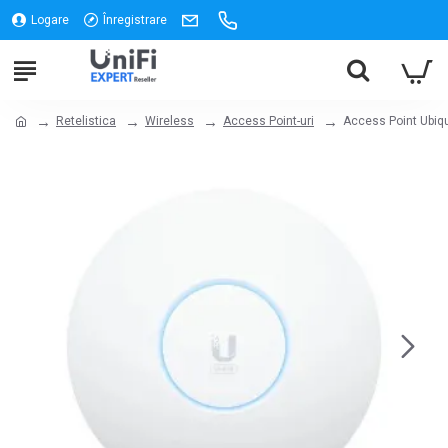
Logare
Înregistrare
Retelistica
Wireless
Access Point-uri
Access Point Ubiqui