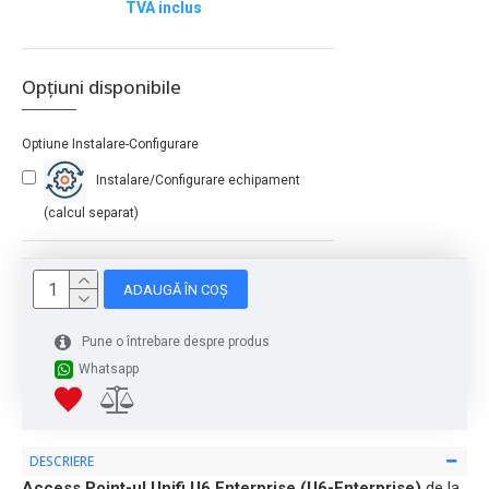
TVA inclus
Opțiuni disponibile
Optiune Instalare-Configurare
Instalare/Configurare echipament
(calcul separat)
ADAUGĂ ÎN COȘ
Pune o întrebare despre produs
Whatsapp
DESCRIERE
Access Point-ul Unifi U6 Enterprise (U6-Enterprise)
de la