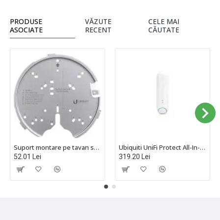
PRODUSE
VĂZUTE
CELE MAI
ASOCIATE
RECENT
CĂUTATE
Suport montare pe tavan sau perete, Profesional, pentru Access Point Ubiquiti Networks, compatibil cu U6 Enterprise, U6 Pro, U6 Long-Range, AC Professional, AC HD, AC SHD, AC XG - U-PRO-MP
Ubiquiti UniFi Protect All-In-One Sensor Bluetooth, mișcare, magnetic de intrare, temperatură, umiditate, lumină ambientală, sunet de alarmă, apă - UP-SENSE
52.01 Lei
319.20 Lei