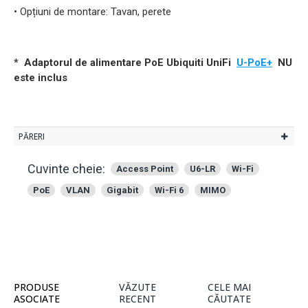
• Opțiuni de montare: Tavan, perete
* Adaptorul de alimentare PoE Ubiquiti UniFi
U-PoE+
NU
este inclus
PĂRERI
Cuvinte cheie:
Access Point
U6-LR
Wi-Fi
PoE
VLAN
Gigabit
Wi-Fi 6
MIMO
PRODUSE
VĂZUTE
CELE MAI
ASOCIATE
RECENT
CĂUTATE