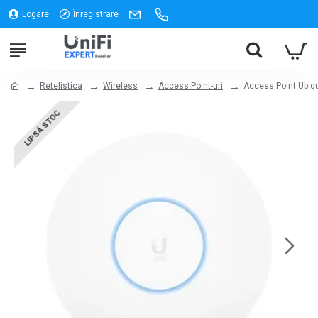
Logare
Înregistrare
Retelistica
Wireless
Access Point-uri
Access Point Ubiqui
LIPSĂ STOC