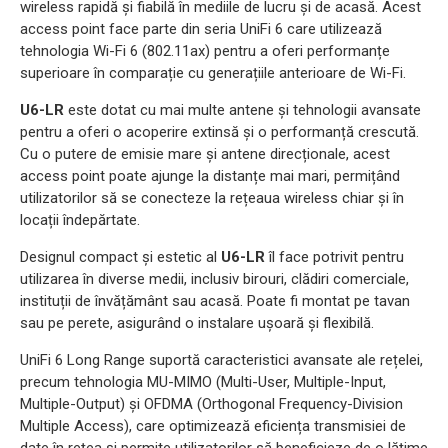
wireless rapidă și fiabilă în mediile de lucru și de acasă. Acest
access point face parte din seria UniFi 6 care utilizează
tehnologia Wi-Fi 6 (802.11ax) pentru a oferi performanțe
superioare în comparație cu generațiile anterioare de Wi-Fi.
U6-LR
este dotat cu mai multe antene și tehnologii avansate
pentru a oferi o acoperire extinsă și o performanță crescută.
Cu o putere de emisie mare și antene direcționale, acest
access point poate ajunge la distanțe mai mari, permițând
utilizatorilor să se conecteze la rețeaua wireless chiar și în
locații îndepărtate.
Designul compact și estetic al
U6-LR
îl face potrivit pentru
utilizarea în diverse medii, inclusiv birouri, clădiri comerciale,
instituții de învățământ sau acasă. Poate fi montat pe tavan
sau pe perete, asigurând o instalare ușoară și flexibilă.
UniFi 6 Long Range suportă caracteristici avansate ale rețelei,
precum tehnologia MU-MIMO (Multi-User, Multiple-Input,
Multiple-Output) și OFDMA (Orthogonal Frequency-Division
Multiple Access), care optimizează eficiența transmisiei de