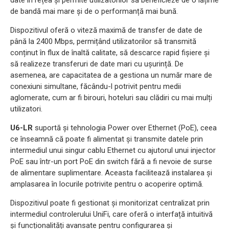
date în rețea și permite utilizatorilor să beneficieze de o lățime
de bandă mai mare și de o performanță mai bună.
Dispozitivul oferă o viteză maximă de transfer de date de
până la 2400 Mbps, permițând utilizatorilor să transmită
conținut în flux de înaltă calitate, să descarce rapid fișiere și
să realizeze transferuri de date mari cu ușurință. De
asemenea, are capacitatea de a gestiona un număr mare de
conexiuni simultane, făcându-l potrivit pentru medii
aglomerate, cum ar fi birouri, hoteluri sau clădiri cu mai mulți
utilizatori.
U6-LR
suportă și tehnologia Power over Ethernet (PoE), ceea
ce înseamnă că poate fi alimentat și transmite datele prin
intermediul unui singur cablu Ethernet cu ajutorul unui injector
PoE sau într-un port PoE din switch fără a fi nevoie de surse
de alimentare suplimentare. Aceasta facilitează instalarea și
amplasarea în locurile potrivite pentru o acoperire optimă.
Dispozitivul poate fi gestionat și monitorizat centralizat prin
intermediul controlerului UniFi, care oferă o interfață intuitivă
și funcționalități avansate pentru configurarea și