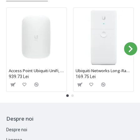
Access Point Ubiquiti UniFi, Wi-Fi 6, Dual Band, U6-Extender
Ubiquiti Networks Long-Range Ethernet Repeater, 2 Porturi Gigabit PoE in/ PoE out - UACC-LRE
939.73 Lei
169.75 Lei
Despre noi
Despre noi
Livrarea