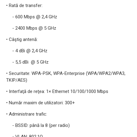
• Rată de transfer:
- 600 Mbps @ 2,4 GHz
- 2400 Mbps @ 5 GHz
• Câştig antenă:
- 4 dBi @ 2,4 GHz
- 5,5 dBi @ 5 GHz
• Securitate: WPA-PSK, WPA-Enterprise (WPA/WPA2/WPA3,
TKIP/AES)
• Interfaţă de reţea: 1× Ethernet 10/100/1000 Mbps
• Număr maxim de utilizatori: 300+
• Administrare trafic:
- BSSID: până la 8 (per radio)
- VLAN: 802.1Q