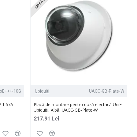
LIPSĂ STOC
oE+++-10G
Ubiquiti
UACC-GB-Plate-W
V 1.67A
Placă de montare pentru doză electrică UniFi
Ubiquiti, Albă, UACC-GB-Plate-W
217.91 Lei