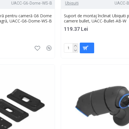
UACC-G6-Dome-WS-B
Ubiquiti
UACC-B
oară pentru cameră G6 Dome
Suport de montaj înclinat Ubiquiti 
 Neagră, UACC-G6-Dome-WS-B
camere bullet, UACC-Bullet-AB-W
119.37 Lei