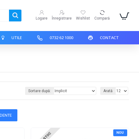
Logare
Înregistrare
Wishlist
Compară
UTILE
0732 62 1000
CONTACT
Sortare după:
Arată
NDENTE
NOU