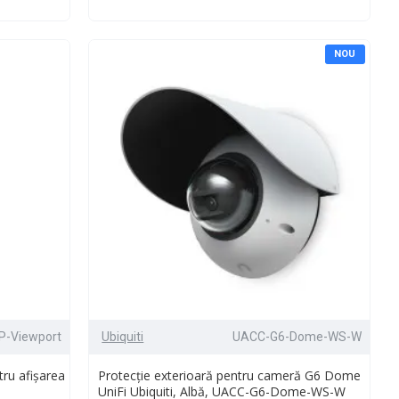
NOU
P-Viewport
Ubiquiti
UACC-G6-Dome-WS-W
tru afișarea
Protecție exterioară pentru cameră G6 Dome
UniFi Ubiquiti, Albă, UACC-G6-Dome-WS-W