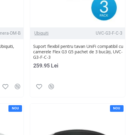
mera-DM-B
Ubiquiti
UVC-G3-F-C-3
biquiti,
Suport flexibil pentru tavan UniFi compatibil cu
camerele Flex G3 G5 pachet de 3 bucăți, UVC-
G3-F-C-3
259.95 Lei
NOU
NOU