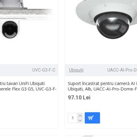
UVC-G3-F-C
Ubiquiti
UACC-AI-Pro-
ntru tavan UniFi Ubiquiti
Suport încastrat pentru cameră AI
merele Flex G3 G5, UVC-G3-F-
Ubiquiti, Alb, UACC-AI-Pro-Dome-
97.10 Lei