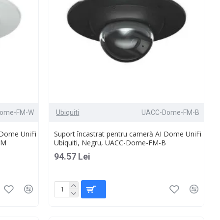
Dome-FM-W
Ubiquiti
UACC-Dome-FM-B
 Dome UniFi
Suport încastrat pentru cameră AI Dome UniFi
FM
Ubiquiti, Negru, UACC-Dome-FM-B
94.57 Lei