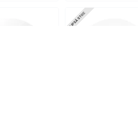
LIPSĂ STOC
U6-PLUS
Ubiquiti
iti UniFi Wi-Fi 6, Gigabit,
Access Point Ubiquiti UniFi Wi-Fi 6
2.11 a/b/g/n/ac/ax, U6-PLUS
Range, U6-LR