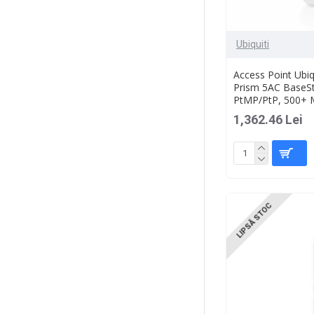
Ubiquiti
Access Point Ubiq
Prism 5AC BaseSt
PtMP/PtP, 500+ 
1,362.46 Lei
LIPSĂ STOC