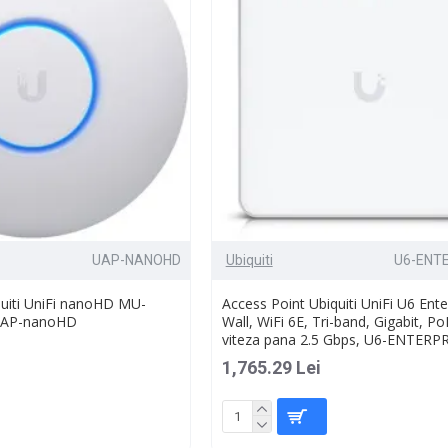
UAP-NANOHD
Ubiquiti
U6-ENT
quiti UniFi nanoHD MU-
Access Point Ubiquiti UniFi U6 Ente
UAP-nanoHD
Wall, WiFi 6E, Tri-band, Gigabit, P
viteza pana 2.5 Gbps, U6-ENTERP
1,765.29 Lei