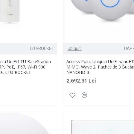
LTU-ROCKET
Ubiquiti
UAP
uiti UniFi LTU BaseStation
Access Point Ubiquiti UniFi nano
P, PoE, IP67, Wi-Fi 900
MIMO, Wave 2, Pachet de 3 Bucăți
za, LTU-ROCKET
NANOHD-3
2,692.31 Lei