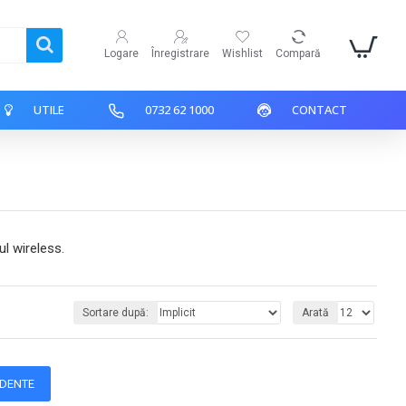
Logare
Înregistrare
Wishlist
Compară
UTILE
0732 62 1000
CONTACT
ul wireless.
Sortare după:
Arată
NDENTE