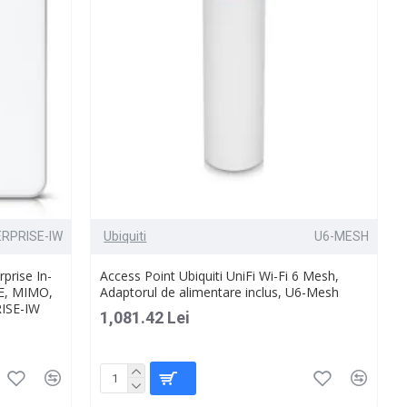
ERPRISE-IW
Ubiquiti
U6-MESH
rprise In-
Access Point Ubiquiti UniFi Wi-Fi 6 Mesh,
oE, MIMO,
Adaptorul de alimentare inclus, U6-Mesh
RISE-IW
1,081.42 Lei