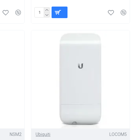
NSM2
Ubiquiti
LOCOM5