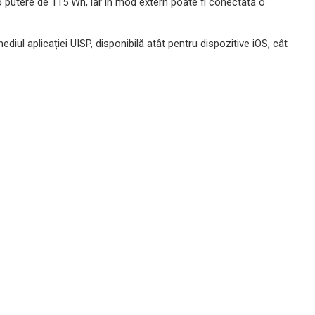
 o putere de 115 Wh, iar în mod extern poate fi conectată o
iul aplicației UISP, disponibilă atât pentru dispozitive iOS, cât