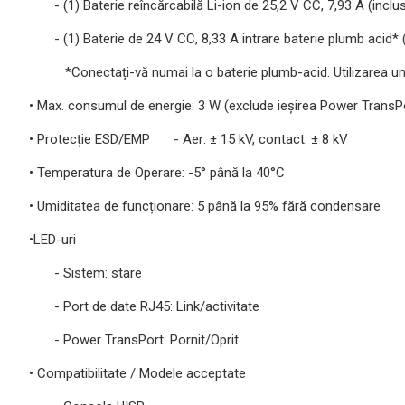
- (1) Baterie reîncărcabilă Li-ion de 25,2 V CC, 7,93 A (inclu
- (1) Baterie de 24 V CC, 8,33 A intrare baterie plumb acid* (
*Conectați-vă numai la o baterie plumb-acid. Utilizarea unui a
• Max. consumul de energie: 3 W (exclude ieșirea Power TransPor
• Protecție ESD/EMP
- Aer: ± 15 kV, contact: ± 8 kV
• Temperatura de Operare: -5° până la 40°C
• Umiditatea de funcționare: 5 până la 95% fără condensare
•LED-uri
- Sistem: stare
- Port de date RJ45: Link/activitate
- Power TransPort: Pornit/Oprit
• Compatibilitate / Modele acceptate