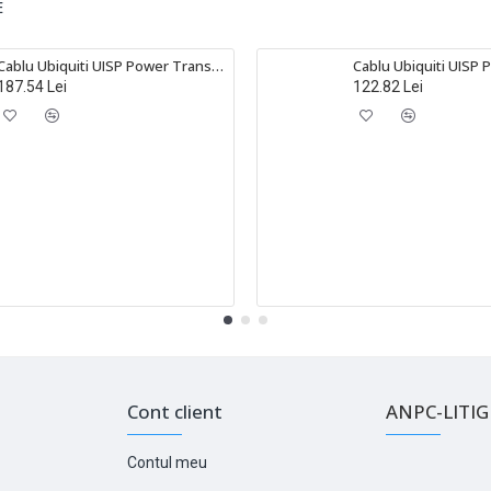
E
Cablu Ubiquiti UISP Power TransPort de 5 metri, alb, UACC-CABLE-PT-5M
187.54 Lei
122.82 Lei
Cont client
ANPC-LITIGI
Contul meu