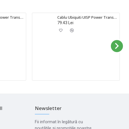
Cablu Ubiquiti UISP Power TransPort de 3 metri, alb, UACC-Cable-PT-3M
Cablu Ubiquiti UISP Power TransPort de 1.5 metri, alb, UACC-CABLE-PT-1.5M
79.43 Lei
I
Newsletter
Fii informat în legătură cu
noutățile și promoțiile noastre.