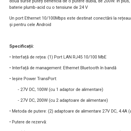
două surse puteți beneficia de o putere dublă, de 200W. În plus,
baterie plumb-acid cu o tensiune de 24 V
Un port Ethernet 10/100Mbps este destinat conectării la rețeaua d
și pentru cele Android
Specificații:
• Interfață de rețea: (1) Port LAN RJ45 10/100 MbE
• Interfață de management: Ethernet Bluetooth în bandă
• Ieșire Power TransPort:
- 27V DC, 100W (cu 1 adaptor de alimentare)
- 27V DC, 200W (cu 2 adaptoare de alimentare)
• Metoda de putere: (2) adaptoare de alimentare 27V DC, 4.4A 
• Putere de rezervă: