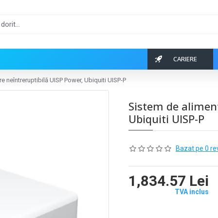
CARIERE
e neîntreruptibilă UISP Power, Ubiquiti UISP-P
Sistem de aliment
Ubiquiti UISP-P
Bazat pe 0 re
1,834.57 Lei
TVA inclus