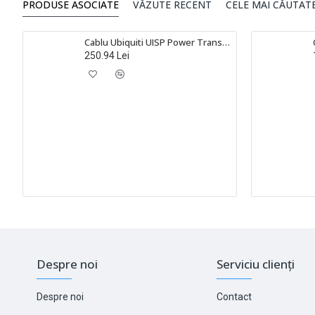
PRODUSE ASOCIATE
VĂZUTE RECENT
CELE MAI CĂUTAT
Cablu Ubiquiti UISP Power TransPort de 10 metri, alb, UACC-CABLE-PT-10M
250.94 Lei
Despre noi
Serviciu clienți
Despre noi
Contact