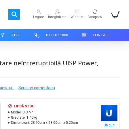
Logare
Înregistrare
Wishlist
Compară
UTILE
0732 62 1000
CONTACT
are neîntreruptibilă UISP Power,
view-uri
-
Scrie un comentariu
LIPSĂ STOC
Model:
UISP-P
Greutate:
1.40kg
Dimensiuni:
28.90cm x 28.00cm x 5.20cm
Ubiquiti