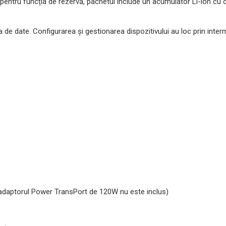
 pentru funcția de rezervă, pachetul include un acumulator Li-ion cu
e date. Configurarea și gestionarea dispozitivului au loc prin intermed
(adaptorul Power TransPort de 120W nu este inclus)