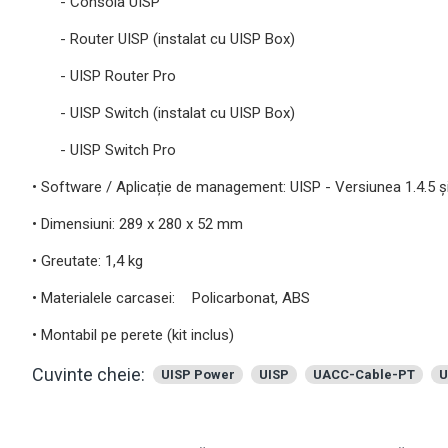
- Consola UISP
- Router UISP (instalat cu UISP Box)
- UISP Router Pro
- UISP Switch (instalat cu UISP Box)
- UISP Switch Pro
• Software / Aplicație de management: UISP - Versiunea 1.4.5 și
• Dimensiuni: 289 x 280 x 52 mm
• Greutate: 1,4 kg
• Materialele carcasei:
Policarbonat, ABS
• Montabil pe perete (kit inclus)
Cuvinte cheie:
UISP Power
UISP
UACC-Cable-PT
U