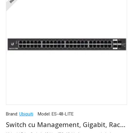
Brand:
Ubiquiti
Model:
ES-48-LITE
Switch cu Management, Gigabit, Rackabil 1U, 48 x RJ45, 2 x SFP, 2 x SFP+, 1 x Serial RJ45, EdgeSwitch 48 Lite Ubiquiti - ES-48-Lite