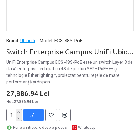
Brand:
Ubiquiti
Model:
ECS-48S-PoE
Switch Enterprise Campus UniFi Ubiquiti, 48 Porturi SFP+ PoE, ECS-48S-PoE
UniFi Enterprise Campus ECS-48S-PoE este un switch Layer 3 de
clasă enterprise, echipat cu 48 de porturi SFP+ PoE+++ și
tehnologie Etherlighting™, proiectat pentru rețele de mare
performanță și dispon..
27,886.94 Lei
Net:27,886.94 Lei
Pune o întrebare despre produs
Whatsapp