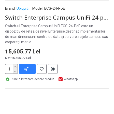
Brand:
Ubiquiti
Model:
ECS-24-PoE
Switch Enterprise Campus UniFi 24 porturi Etherlighting PoE+++ 10GbE 25G SFP28 Layer3, ECS-24-PoE
Switch-ul Enterprise Campus UniFi ECS-24-PoE este un
dispozitiv de rețea de nivel Enterprise,destinat implementărilor
de mari dimensiuni, centre de date și servere, rețele campus sau
corporații mari c..
15,605.77 Lei
Net:15,605.77 Lei
Pune o întrebare despre produs
Whatsapp