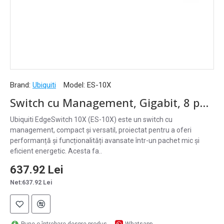
Brand:
Ubiquiti
Model:
ES-10X
Switch cu Management, Gigabit, 8 porturi RJ45, 2 x SFP, 1 x PoE in, 1 x PoE out, EdgeSwitch 10X Ubiquiti - ES-10X
Ubiquiti EdgeSwitch 10X (ES-10X) este un switch cu
management, compact și versatil, proiectat pentru a oferi
performanță și funcționalități avansate într-un pachet mic și
eficient energetic. Acesta fa..
637.92 Lei
Net:637.92 Lei