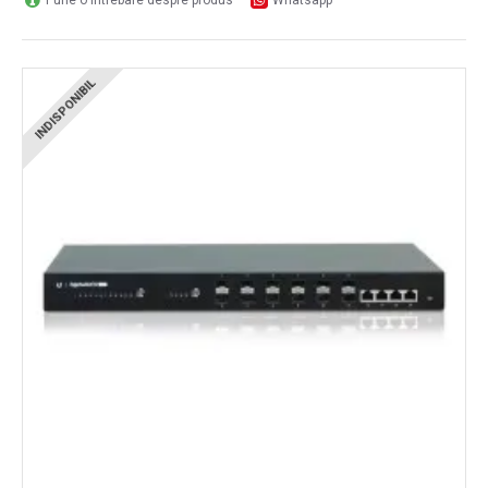
Pune o întrebare despre produs
Whatsapp
INDISPONIBIL