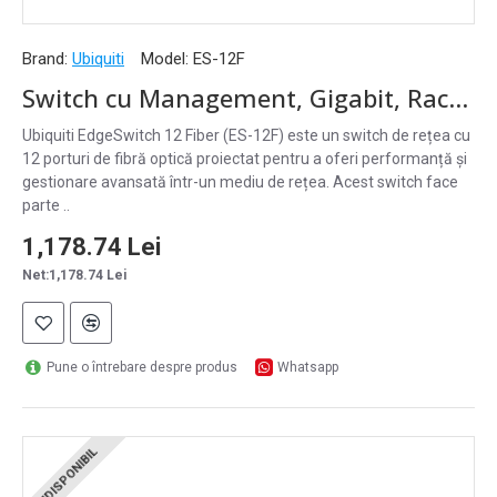
Brand:
Ubiquiti
Model:
ES-12F
Switch cu Management, Gigabit, Rackabil 1U, 12 x SFP, 4 x RJ45, EdgeSwitch 12 Fiber Ubiquiti - ES-12F
Ubiquiti EdgeSwitch 12 Fiber (ES-12F) este un switch de rețea cu
12 porturi de fibră optică proiectat pentru a oferi performanță și
gestionare avansată într-un mediu de rețea. Acest switch face
parte ..
1,178.74 Lei
Net:1,178.74 Lei
Pune o întrebare despre produs
Whatsapp
INDISPONIBIL