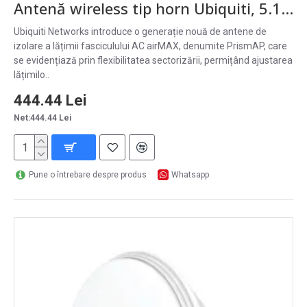
Antenă wireless tip horn Ubiquiti, 5.15-5.85 GHz, 13 dBi, 95°, polarizare duală - HORN-5-90
Ubiquiti Networks introduce o generație nouă de antene de
izolare a lățimii fasciculului AC airMAX, denumite PrismAP, care
se evidențiază prin flexibilitatea sectorizării, permițând ajustarea
lățimilo..
444.44 Lei
Net:444.44 Lei
Pune o întrebare despre produs
Whatsapp