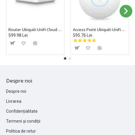
Router Ubiquiti UniFi Cloud Gateway IDS/IPS, Multi-WAN, Cloud Gateway Ultra - UCG-Ultra
Access Point Ubiquiti UniFi Wi-Fi 6, Gigabit, Standard WiFi: 802.11 a/b/g/n/ac/ax, U6-PLUS
599.98 Lei
595.76 Lei
Despre noi
Despre noi
Livrarea
Confidențialitate
Termeni și condiții
Politica de retur