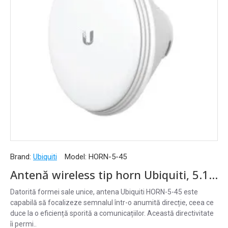
Brand:
Ubiquiti
Model:
HORN-5-45
Antenă wireless tip horn Ubiquiti, 5.15-5.85 GHz, 15.5 dBi, 45°, polarizare duală - HORN-5-45
Datorită formei sale unice, antena Ubiquiti HORN-5-45 este
capabilă să focalizeze semnalul într-o anumită direcție, ceea ce
duce la o eficiență sporită a comunicațiilor. Această directivitate
îi permi..