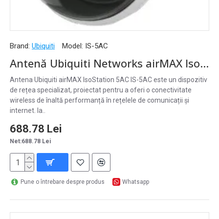
Brand:
Ubiquiti
Model:
IS-5AC
Antenă Ubiquiti Networks airMAX IsoStation 5AC, 45 grade, 14 dBi, PoE, 10+ km - IS-5AC
Antena Ubiquiti airMAX IsoStation 5AC IS-5AC este un dispozitiv
de rețea specializat, proiectat pentru a oferi o conectivitate
wireless de înaltă performanță în rețelele de comunicații și
internet. Ia..
688.78 Lei
Net:688.78 Lei
Pune o întrebare despre produs
Whatsapp