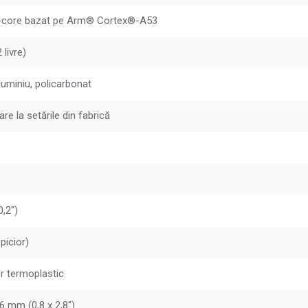
-core bazat pe Arm® Cortex®-A53
 livre)
aluminiu, policarbonat
are la setările din fabrică
,2")
picior)
r termoplastic
6 mm (0,8 x 2,8")