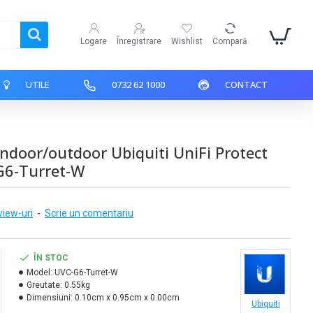
Logare
Înregistrare
Wishlist
Compară
UTILE
0732 62 1000
CONTACT
ndoor/outdoor Ubiquiti UniFi Protect
G6-Turret-W
view-uri
-
Scrie un comentariu
ÎN STOC
Model:
UVC-G6-Turret-W
Greutate:
0.55kg
Dimensiuni:
0.10cm x 0.95cm x 0.00cm
Ubiquiti