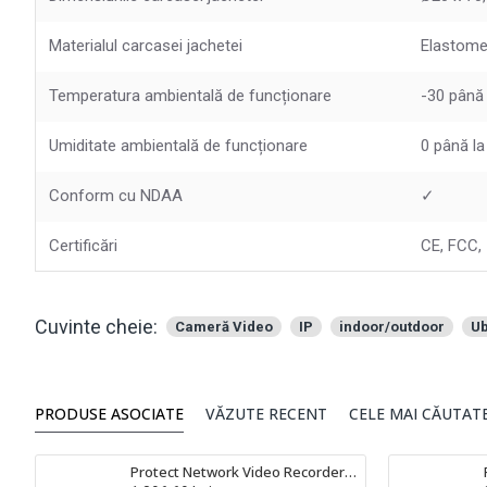
Materialul carcasei jachetei
Elastomer
Temperatura ambientală de funcționare
-30 până 
Umiditate ambientală de funcționare
0 până l
Conform cu NDAA
✓
Certificări
CE, FCC, 
Cuvinte cheie:
Cameră Video
IP
indoor/outdoor
Ub
PRODUSE ASOCIATE
VĂZUTE RECENT
CELE MAI CĂUTAT
Protect Network Video Recorder Ubiquiti UniFi NVR - UNVR