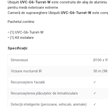
Ubiquiti
UVC-G6-Turret-W
este construita din aliaj de aluminiu 
pentru medii exterioare extreme.
Cameră de supraveghere Ubiquiti
UVC-G6-Turret-W
este comp
Pachetul contine:
• (1) UVC-G6-Turret-W
• (1) Kit instalare
Specificații:
Dimensiuni
Ø100 x 9
Viziune nocturnă IR
30 m (98 
Recunoaștere facială
✓
Recunoașterea plăcuțelor de înmatriculare
✓
Detecții inteligente (persoane, vehicule, animale)
✓