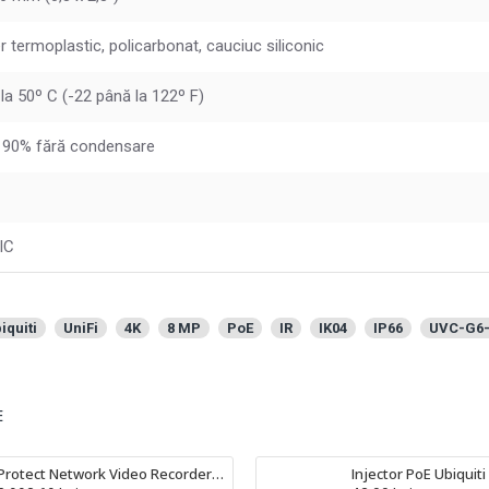
 termoplastic, policarbonat, cauciuc siliconic
la 50º C (-22 până la 122º F)
a 90% fără condensare
IC
iquiti
UniFi
4K
8 MP
PoE
IR
IK04
IP66
UVC-G6-
E
Protect Network Video Recorder Ubiquiti UniFi NVR - UNVR-PRO