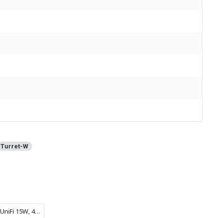
Turret-W
Injector PoE Ubiquiti UniFi 15W, 48V, 0.32A, Alb, RJ45 Gigabit, U-PoE