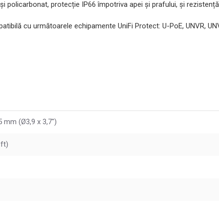
și policarbonat, protecție IP66 împotriva apei și prafului, și rezisten
atibilă cu următoarele echipamente UniFi Protect: U-PoE, UNVR, U
5 mm (Ø3,9 x 3,7")
ft)