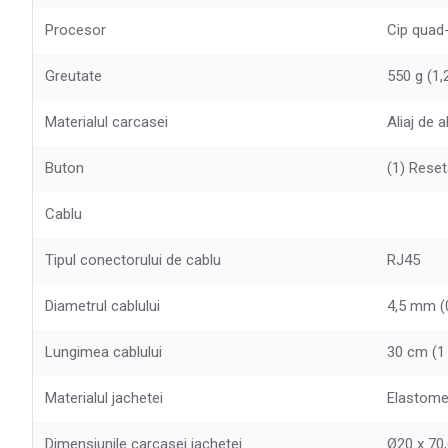
Procesor
Cip quad
Greutate
550 g (1,2
Materialul carcasei
Aliaj de 
Buton
(1) Reset
Cablu
Tipul conectorului de cablu
RJ45
Diametrul cablului
4,5 mm (0
Lungimea cablului
30 cm (1 
Materialul jachetei
Elastome
Dimensiunile carcasei jachetei
Ø20 x 70,