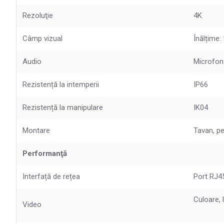
Rezoluţie
4K
Câmp vizual
Înălțime:
Audio
Microfon
Rezistență la intemperii
IP66
Rezistență la manipulare
IK04
Montare
Tavan, pe
Performanţă
Interfață de rețea
Port RJ4
Culoare, 
Video