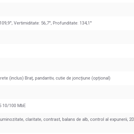
 109,9°, Vertimiditate: 56,7°, Profunditate: 134,1°
rete (inclus) Braț, pandantiv, cutie de joncțiune (opțional)
5 10/100 MbE
luminozitate, claritate, contrast, balans de alb, control al expunerii