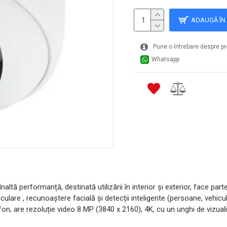
ADAUGĂ ÎN
Pune o întrebare despre p
Whatsapp
ă performanță, destinată utilizării în interior și exterior, face parte
lare , recunoaștere facială și detecții inteligente (persoane, vehicu
on, are rezoluție video 8 MP (3840 x 2160), 4K, cu un unghi de vizuali