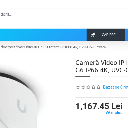
CARIERE
ndoor/outdoor Ubiquiti UniFi Protect G6 IP66 4K, UVC-G6-Turret-W
Cameră Video IP i
G6 IP66 4K, UVC-
Bazat pe 0 re
1,167.45 Lei
TVA inclus