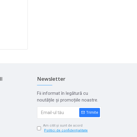
I
Newsletter
Fii informat în legătură cu
noutățile și promoțiile noastre.
Trimite
Am citit și sunt de acord
Politici de confidențialitate