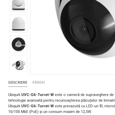
DESCRIERE
PĂRERI
Ubiquiti
UVC-G6-Turret-W
este o cameră de supraveghere de înalt
tehnologie avansată pentru recunoașterea plăcuțelor de înmatricu
Ubiquiti
UVC-G6-Turret-W
este prevazută cu LED-uri IR, microf
10/100 MbE (PoE) și un consum maxim de 12,5W.