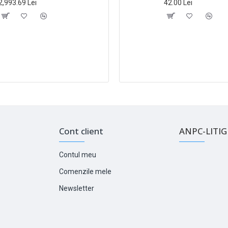
2,993.69 Lei
42.00 Lei
Cont client
ANPC-LITIGI
Contul meu
Comenzile mele
Newsletter