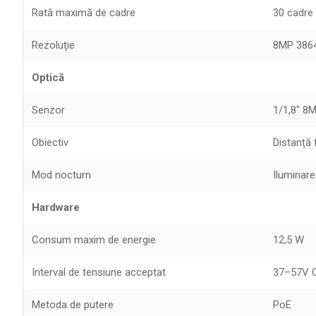
Rată maximă de cadre
30 cadre
Rezoluţie
8MP 3864
Optică
Senzor
1/1,8" 8
Obiectiv
Distanță 
Mod nocturn
Iluminare
Hardware
Consum maxim de energie
12,5 W
Interval de tensiune acceptat
37–57V 
Metoda de putere
PoE